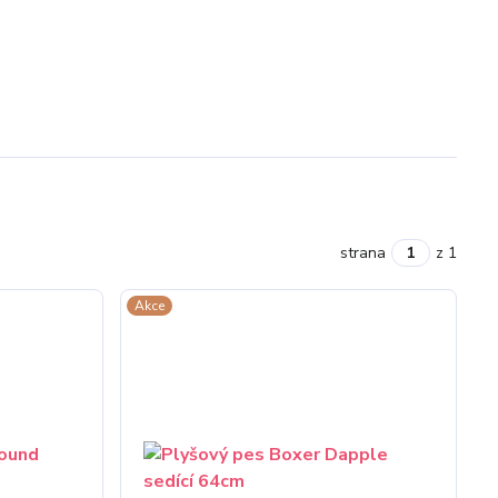
strana
z 1
Akce