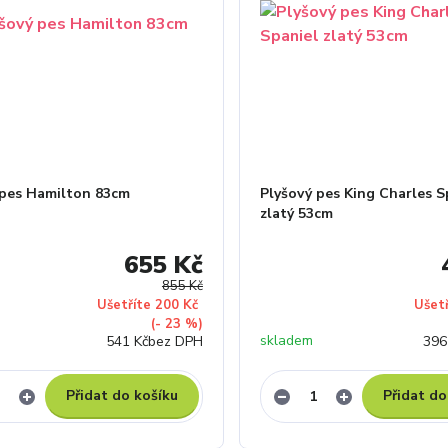
 pes Hamilton 83cm
Plyšový pes King Charles S
zlatý 53cm
655 Kč
855 Kč
Ušetříte 200 Kč
Ušet
(- 23 %)
skladem
541 Kč
bez DPH
396
Přidat do košíku
Přidat do