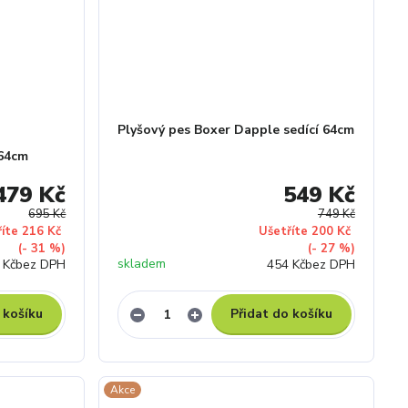
Plyšový pes Boxer Dapple sedící 64cm
 64cm
479 Kč
549 Kč
695 Kč
749 Kč
říte 216 Kč
Ušetříte 200 Kč
(- 31 %)
(- 27 %)
skladem
 Kč
bez DPH
454 Kč
bez DPH
 košíku
Přidat do košíku
Akce