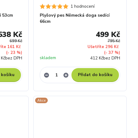
1 hodnocení
í 53cm
Plyšový pes Německá doga sedící
66cm
538 Kč
499 Kč
699 Kč
795 Kč
říte 161 Kč
Ušetříte 296 Kč
(- 23 %)
(- 37 %)
skladem
 Kč
bez DPH
412 Kč
bez DPH
 košíku
Přidat do košíku
Akce