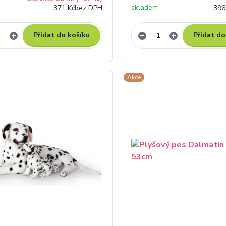
skladem
371 Kč
bez DPH
396
Přidat do košíku
Přidat do
Akce