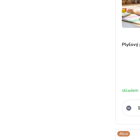
Plyšový
skladem
Akce