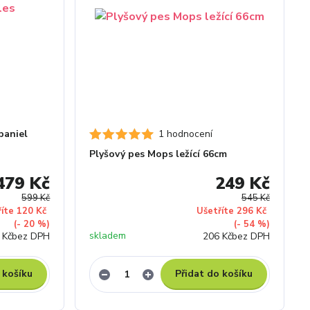
paniel
1 hodnocení
Plyšový pes Mops ležící 66cm
479 Kč
249 Kč
599 Kč
545 Kč
říte 120 Kč
Ušetříte 296 Kč
(- 20 %)
(- 54 %)
skladem
 Kč
bez DPH
206 Kč
bez DPH
 košíku
Přidat do košíku