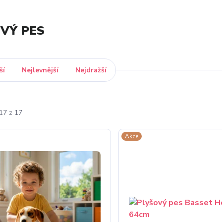
VÝ PES
ší
Nejlevnější
Nejdražší
17 z 17
Akce