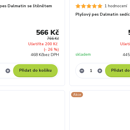
 pes Dalmatin se štěnětem
1 hodnocení
Plyšový pes Dalmatin sedíc
566 Kč
766 Kč
Ušetříte 200 Kč
Ušet
(- 26 %)
skladem
468 Kč
bez DPH
445
Přidat do košíku
Přidat do
Akce