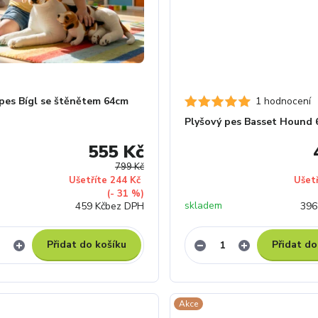
 pes Bígl se štěnětem 64cm
1 hodnocení
Plyšový pes Basset Hound
555 Kč
799 Kč
Ušetříte 244 Kč
Ušet
(- 31 %)
skladem
459 Kč
bez DPH
396
Přidat do košíku
Přidat do
Akce