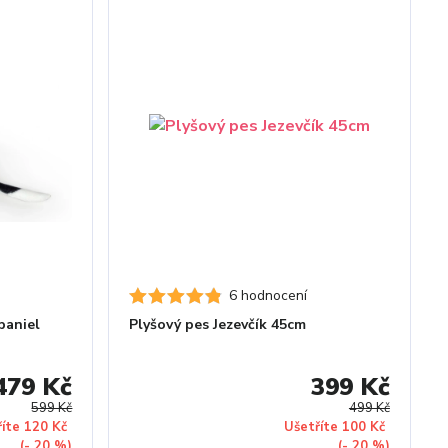
6 hodnocení
paniel
Plyšový pes Jezevčík 45cm
479 Kč
399 Kč
599 Kč
499 Kč
říte 120 Kč
Ušetříte 100 Kč
(- 20 %)
(- 20 %)