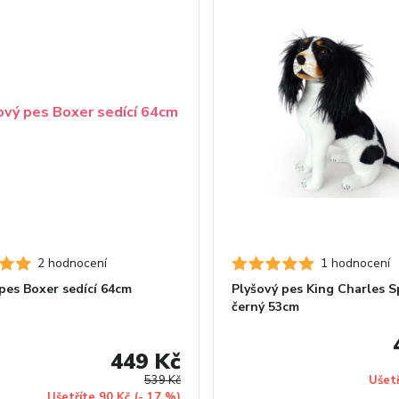
2 hodnocení
1 hodnocení
pes Boxer sedící 64cm
Plyšový pes King Charles S
černý 53cm
449 Kč
539 Kč
Ušet
Ušetříte 90 Kč
(- 17 %)