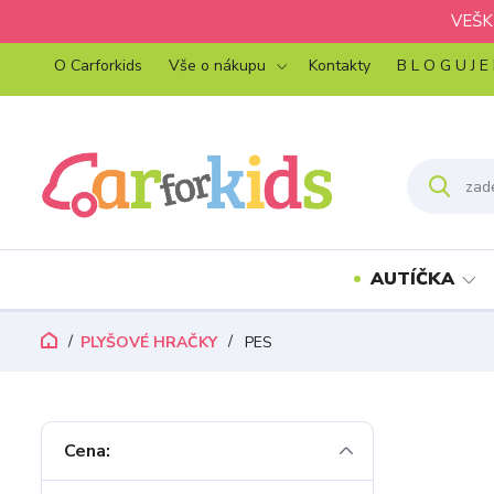
VEŠK
O Carforkids
Vše o nákupu
Kontakty
B L O G U J E
AUTÍČKA
PLYŠOVÉ HRAČKY
PES
Cena: