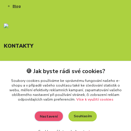
Blog
KONTAKTY
🍪 Jak byste rádi své cookies?
Telefon: +420 777 288 882
Provozní doba Po-Pá, 8-15:30 hod.
Soubory cookies používáme ke správnému fungování našeho e-
shopu a v případě vašeho souhlasu také ke sledování statistik o
info@carforkids.cz
webu, měření efektivity reklamních kampaní, zapamatování vašeho
oblíbeného nastavení při používání stránek, či zobrazení reklam
odpovídajících vašim preferencím.
Více k využití cookies
Souhlasím
Nastavení
Všechna práva vyhrazena. Copyright (2009 – 2026) Carfokids™