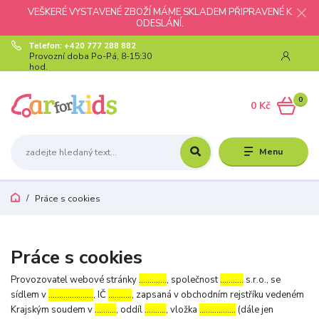
VEŠKERÉ VYSTAVENÉ ZBOŽÍ MÁME SKLADEM PŘIPRAVENÉ K
ODESLÁNÍ.
Telefon: +420 777 288 882
Provozní doba Po-Pá, 8-15:30
hod.
0
0 Kč
Menu
Práce s cookies
Práce s cookies
Provozovatel webové stránky
………….
, společnost
………..
s.r.o., se
sídlem v
…………………
, IČ
………..
, zapsaná v obchodním rejstříku vedeném
Krajským soudem v
……….
, oddíl
……….
, vložka
……………..
(dále jen