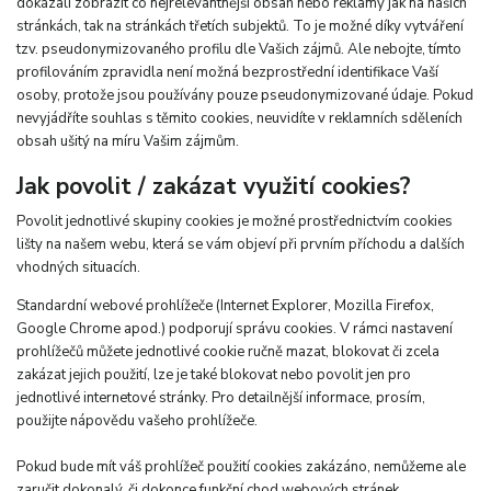
dokázali zobrazit co nejrelevantnější obsah nebo reklamy jak na našich
stránkách, tak na stránkách třetích subjektů. To je možné díky vytváření
tzv. pseudonymizovaného profilu dle Vašich zájmů. Ale nebojte, tímto
profilováním zpravidla není možná bezprostřední identifikace Vaší
osoby, protože jsou používány pouze pseudonymizované údaje. Pokud
nevyjádříte souhlas s těmito cookies, neuvidíte v reklamních sděleních
obsah ušitý na míru Vašim zájmům.
Jak povolit / zakázat využití cookies?
Povolit jednotlivé skupiny cookies je možné prostřednictvím cookies
lišty na našem webu, která se vám objeví při prvním příchodu a dalších
vhodných situacích.
Standardní webové prohlížeče (Internet Explorer, Mozilla Firefox,
Google Chrome apod.) podporují správu cookies. V rámci nastavení
prohlížečů můžete jednotlivé cookie ručně mazat, blokovat či zcela
zakázat jejich použití, lze je také blokovat nebo povolit jen pro
jednotlivé internetové stránky. Pro detailnější informace, prosím,
použijte nápovědu vašeho prohlížeče.
Pokud bude mít váš prohlížeč použití cookies zakázáno, nemůžeme ale
zaručit dokonalý, či dokonce funkční chod webových stránek.