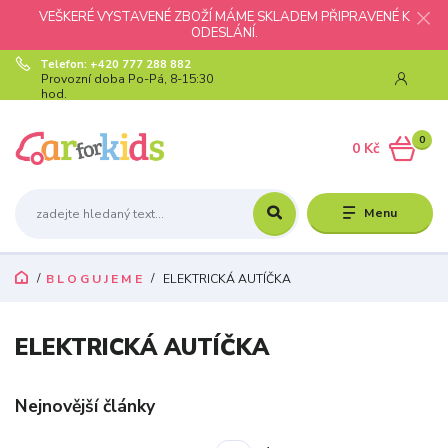
VEŠKERÉ VYSTAVENÉ ZBOŽÍ MÁME SKLADEM PŘIPRAVENÉ K
ODESLÁNÍ.
Telefon: +420 777 288 882
Provozní doba Po-Pá, 8-15:30
hod.
0
0 Kč
Menu
B L O G U J E M E
ELEKTRICKÁ AUTÍČKA
ELEKTRICKÁ AUTÍČKA
Nejnovější články