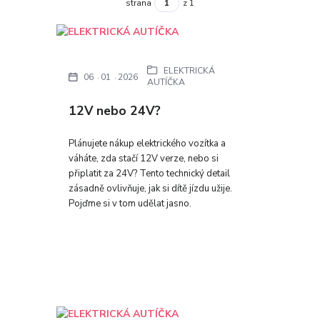
strana
z 1
ELEKTRICKÁ
06
01
2026
AUTÍČKA
12V nebo 24V?
Plánujete nákup elektrického vozítka a
váháte, zda stačí 12V verze, nebo si
připlatit za 24V? Tento technický detail
zásadně ovlivňuje, jak si dítě jízdu užije.
Pojďme si v tom udělat jasno.