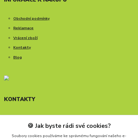
Obchodní podmínky
Reklamace
Vrácení zboží
Kontakty
Blog
KONTAKTY
🍪 Jak byste rádi své cookies?
Telefon: +420 777 288 882
Provozní doba Po-Pá, 8-15:30 hod.
Soubory cookies používáme ke správnému fungování našeho e-