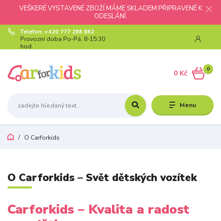
VEŠKERÉ VYSTAVENÉ ZBOŽÍ MÁME SKLADEM PŘIPRAVENÉ K
ODESLÁNÍ.
Telefon: +420 777 288 882
Provozní doba Po-Pá, 8-15:30
hod.
0
0 Kč
Menu
O Carforkids
O Carforkids – Svět dětských vozítek
Carforkids – Kvalita a radost