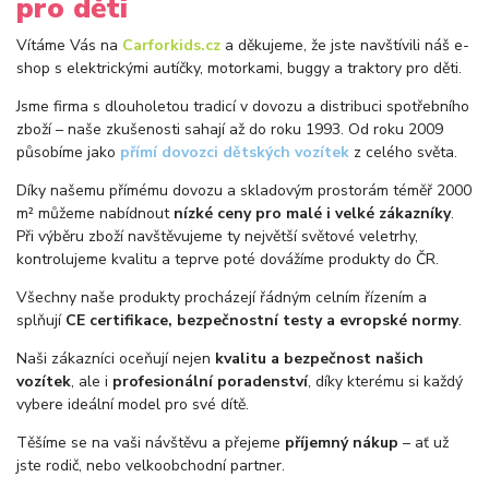
pro děti
Vítáme Vás na
Carforkids.cz
a děkujeme, že jste navštívili náš e-
shop s elektrickými autíčky, motorkami, buggy a traktory pro děti.
Jsme firma s dlouholetou tradicí v dovozu a distribuci spotřebního
zboží – naše zkušenosti sahají až do roku 1993. Od roku 2009
působíme jako
přímí dovozci dětských vozítek
z celého světa.
Díky našemu přímému dovozu a skladovým prostorám téměř 2000
m² můžeme nabídnout
nízké ceny pro malé i velké zákazníky
.
Při výběru zboží navštěvujeme ty největší světové veletrhy,
kontrolujeme kvalitu a teprve poté dovážíme produkty do ČR.
Všechny naše produkty procházejí řádným celním řízením a
splňují
CE certifikace, bezpečnostní testy a evropské normy
.
Naši zákazníci oceňují nejen
kvalitu a bezpečnost našich
vozítek
, ale i
profesionální poradenství
, díky kterému si každý
vybere ideální model pro své dítě.
Těšíme se na vaši návštěvu a přejeme
příjemný nákup
– ať už
jste rodič, nebo velkoobchodní partner.