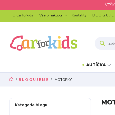
VEŠK
O Carforkids
Vše o nákupu
Kontakty
B L O G U J E
AUTÍČKA
B L O G U J E M E
MOTORKY
MO
Kategorie blogu