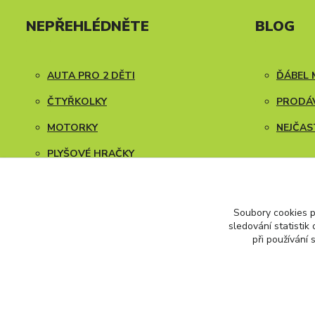
NEPŘEHLÉDNĚTE
BLOG
AUTA PRO 2 DĚTI
ĎÁBEL 
ČTYŘKOLKY
PRODÁV
MOTORKY
NEJČAS
PLYŠOVÉ HRAČKY
NÁVODY K SESTAVENÍ
Soubory cookies 
sledování statisti
při používání 