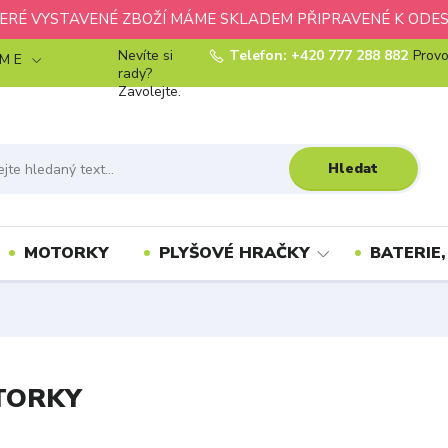
ERÉ VYSTAVENÉ ZBOŽÍ MÁME SKLADEM PŘIPRAVENÉ K ODES
Nevíte si
Telefon: +420 777 288 882
Provo
 M E
rady?
Zavolejte.
Hledat
MOTORKY
PLYŠOVÉ HRAČKY
BATERIE,
TORKY