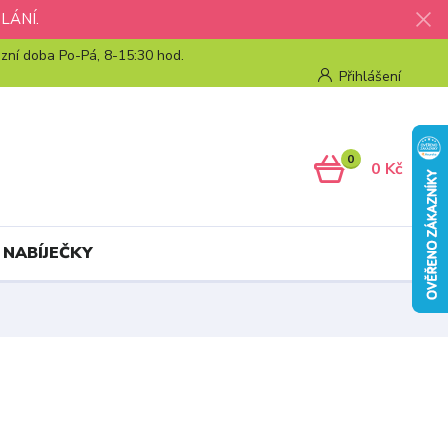
LÁNÍ.
zní doba Po-Pá, 8-15:30 hod.
Přihlášení
0
0 Kč
 NABÍJEČKY