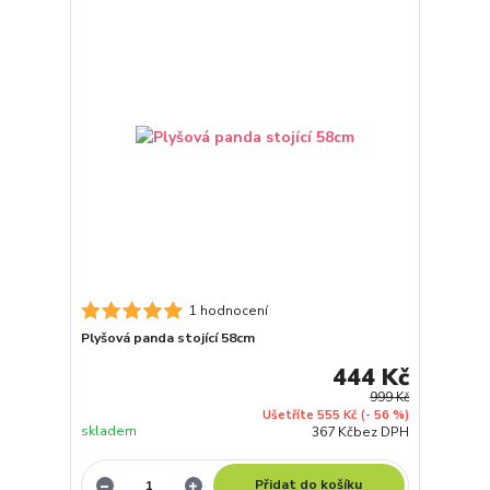
1 hodnocení
Plyšová panda stojící 58cm
444 Kč
999 Kč
Ušetříte 555 Kč
(- 56 %)
skladem
367 Kč
bez DPH
Přidat do košíku