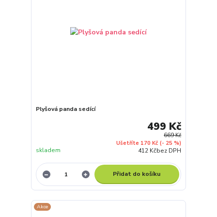
Plyšová panda sedící
499 Kč
669 Kč
Ušetříte 170 Kč
(- 25 %)
skladem
412 Kč
bez DPH
Přidat do košíku
Akce