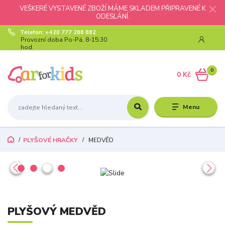
VEŠKERÉ VYSTAVENÉ ZBOŽÍ MÁME SKLADEM PŘIPRAVENÉ K
ODESLÁNÍ.
Telefon: +420 777 288 882
Provozní doba Po-Pá, 8-15:30
hod.
0
0 Kč
Menu
PLYŠOVÉ HRAČKY
MEDVĚD
PLYŠOVÝ MEDVĚD