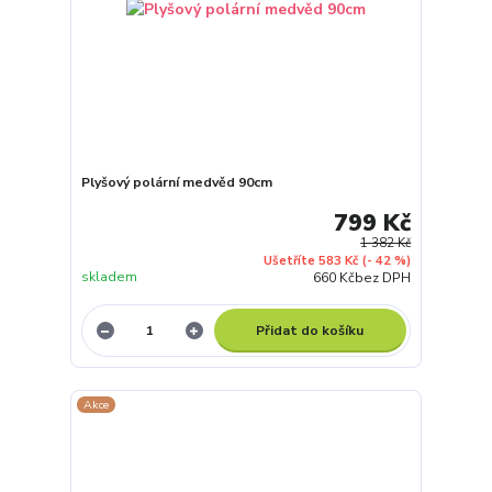
Plyšový polární medvěd 90cm
799 Kč
1 382 Kč
Ušetříte 583 Kč
(- 42 %)
skladem
660 Kč
bez DPH
Přidat do košíku
Akce