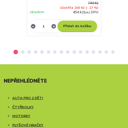
749 Kč
Ušetříte 200 Kč
(- 27 %)
skladem
skladem
454 Kč
bez DPH
Přidat do košíku
NEPŘEHLÉDNĚTE
AUTA PRO 2 DĚTI
ČTYŘKOLKY
MOTORKY
PLYŠOVÉ HRAČKY