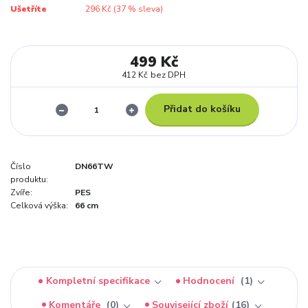
Ušetříte
296 Kč (
37
% sleva)
499 Kč
412 Kč
bez DPH
Přidat do košíku
Číslo
DN66TW
produktu:
Zvíře:
PES
Celková výška:
66 cm
Kompletní specifikace
Hodnocení
1
Komentáře
0
Související zboží
16