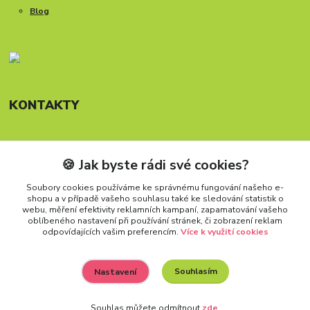
Blog
KONTAKTY
🍪 Jak byste rádi své cookies?
Telefon: +420 777 288 882
Provozní doba Po-Pá, 8-15:30 hod.
Soubory cookies používáme ke správnému fungování našeho e-
shopu a v případě vašeho souhlasu také ke sledování statistik o
info@carforkids.cz
webu, měření efektivity reklamních kampaní, zapamatování vašeho
oblíbeného nastavení při používání stránek, či zobrazení reklam
odpovídajících vašim preferencím.
Více k využití cookies
Souhlasím
Nastavení
Všechna práva vyhrazena. Copyright (2009 – 2026) Carfokids™
Souhlas můžete odmítnout
zde
.