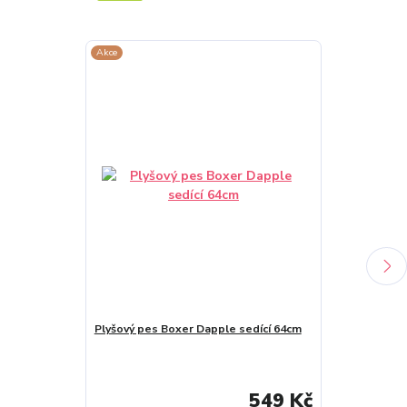
Akce
Akce
Plyšový pes Boxer Dapple sedící 64cm
Plyšový pes B
549 Kč