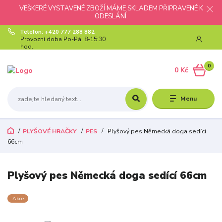
VEŠKERÉ VYSTAVENÉ ZBOŽÍ MÁME SKLADEM PŘIPRAVENÉ K
ODESLÁNÍ.
Telefon: +420 777 288 882
Provozní doba Po-Pá, 8-15:30
hod.
0
0 Kč
Menu
PLYŠOVÉ HRAČKY
PES
Plyšový pes Německá doga sedící
66cm
Plyšový pes Německá doga sedící 66cm
Akce