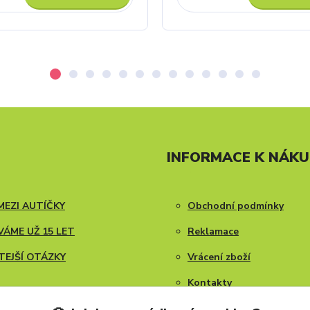
INFORMACE K NÁK
MEZI AUTÍČKY
Obchodní podmínky
ÁME UŽ 15 LET
Reklamace
TEJŠÍ OTÁZKY
Vrácení zboží
Kontakty
Blog