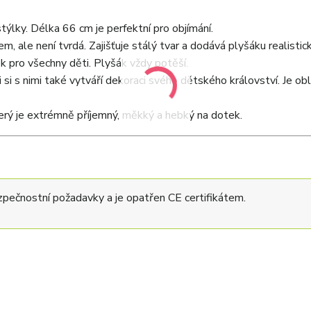
týlky. Délka 66 cm je perfektní pro objímání.
, ale není tvrdá. Zajišťuje stálý tvar a dodává plyšáku realistick
k pro všechny děti. Plyšák vždy potěší.
si s nimi také vytváří dekoraci svého dětského království. Je obl
ý je extrémně příjemný, měkký a hebký na dotek.
pečnostní požadavky a je opatřen CE certifikátem.