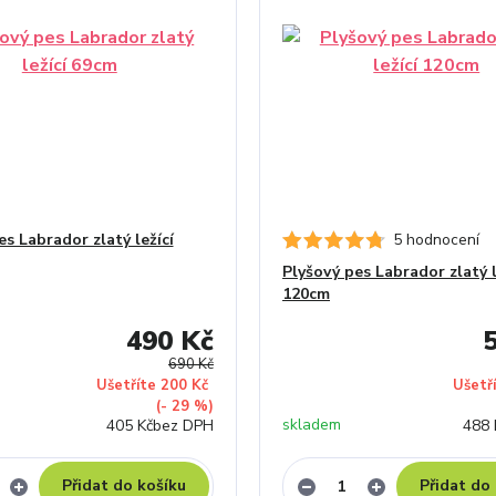
es Labrador zlatý ležící
5 hodnocení
Plyšový pes Labrador zlatý l
120cm
490 Kč
690 Kč
Ušetříte 200 Kč
Ušetř
(- 29 %)
skladem
405 Kč
bez DPH
488 
Přidat do košíku
Přidat do