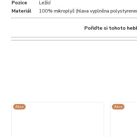
Pozice
Ležící
Materiál
100% mikroplyš (hlava vyplněna polystyren
Pořiďte si tohoto heb
Akce
Akce