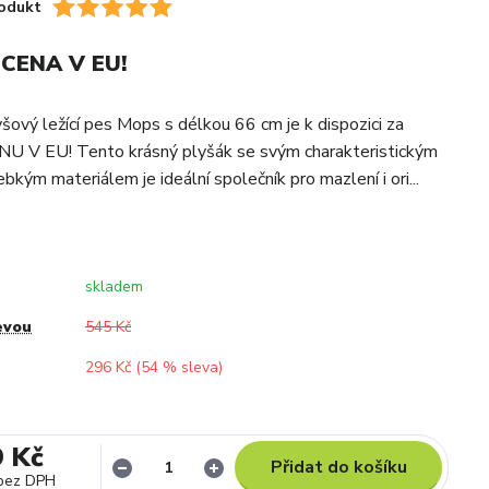
odukt
 CENA V EU!
šový ležící pes Mops s délkou 66 cm je k dispozici za
U V EU! Tento krásný plyšák se svým charakteristickým
kým materiálem je ideální společník pro mazlení i ori...
skladem
evou
545 Kč
296 Kč (
54
% sleva)
9 Kč
Přidat do košíku
bez DPH