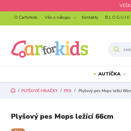
VEŠK
O Carforkids
Vše o nákupu
Kontakty
B L O G U J E
AUTÍČKA
PLYŠOVÉ HRAČKY
PES
Plyšový pes Mops ležící 66
Plyšový pes Mops ležící 66cm