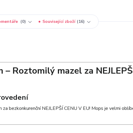
omentáře
0
Související zboží
16
m – Roztomilý mazel za NEJLEPŠ
provedení
zen za bezkonkurenční NEJLEPŠÍ CENU V EU! Mops je velmi oblíb