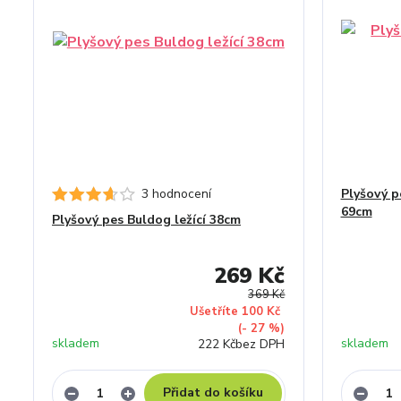
3 hodnocení
Plyšový p
69cm
Plyšový pes Buldog ležící 38cm
269 Kč
369 Kč
Ušetříte 100 Kč
(- 27 %)
skladem
skladem
222 Kč
bez DPH
Přidat do košíku