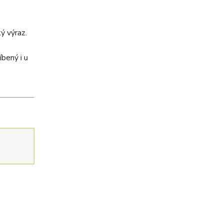
ý výraz.
íbený i u