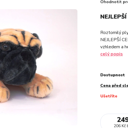
Ohodnotit pr
NEJLEPŠÍ
Roztomilý ply
NEJLEPŠÍ CEN
vzhledem a heb
celý popis
Dostupnost
Cena před sl
Ušetříte
24
206 Kč