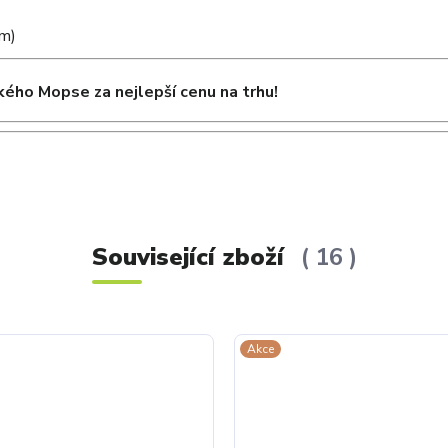
em)
kého Mopse za nejlepší cenu na trhu!
Související zboží
16
Akce