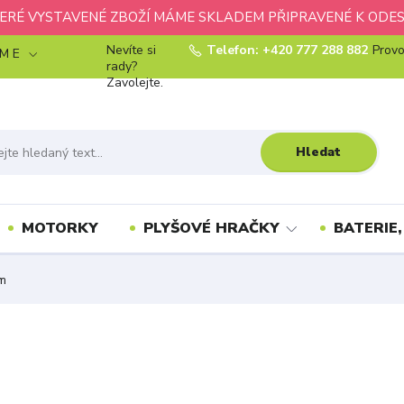
ERÉ VYSTAVENÉ ZBOŽÍ MÁME SKLADEM PŘIPRAVENÉ K ODES
Nevíte si
Telefon: +420 777 288 882
Provo
 M E
rady?
Zavolejte.
Hledat
MOTORKY
PLYŠOVÉ HRAČKY
BATERIE,
cm