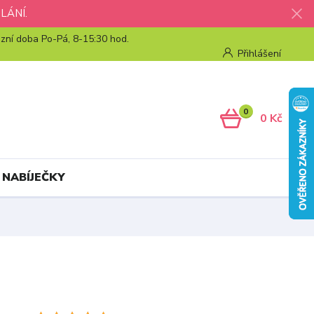
LÁNÍ.
zní doba Po-Pá, 8-15:30 hod.
Přihlášení
0
0 Kč
 NABÍJEČKY