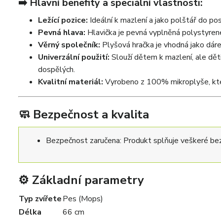
➡️ Hlavní benefity a speciální vlastnosti:
Ležící pozice:
Ideální k mazlení a jako polštář do pos
Pevná hlava:
Hlavička je pevná vyplněná polystyrenem
Věrný společník:
Plyšová hračka je vhodná jako dáre
Univerzální použití:
Slouží dětem k mazlení, ale děti 
dospělých.
Kvalitní materiál:
Vyrobeno z 100% mikroplyše, kter
🧼 Bezpečnost a kvalita
Bezpečnost zaručena: Produkt splňuje veškeré bez
⚙️ Základní parametry
Typ zvířete
Pes (Mops)
Délka
66 cm