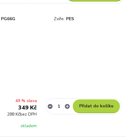
PG66G
Zvíře:
PES
49 % sleva
Přidat do košíku
349 Kč
288 Kč
bez DPH
skladem