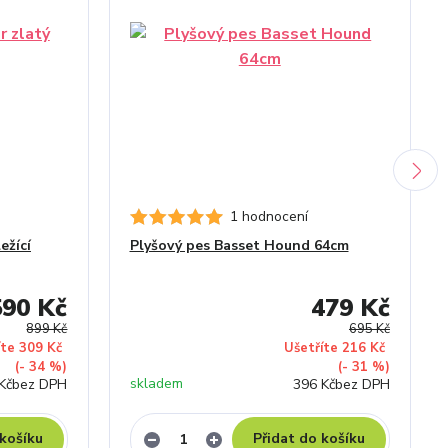
1 hodnocení
ežící
Plyšový pes Basset Hound 64cm
590 Kč
479 Kč
899 Kč
695 Kč
íte 309 Kč
Ušetříte 216 Kč
(- 34 %)
(- 31 %)
skladem
Kč
bez DPH
396 Kč
bez DPH
 košíku
Přidat do košíku