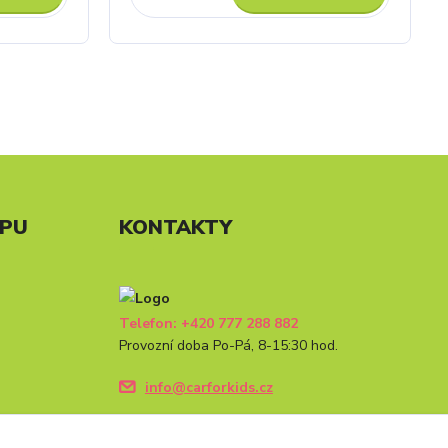
UPU
KONTAKTY
Telefon: +420 777 288 882
Provozní doba Po-Pá, 8-15:30 hod.
info@carforkids.cz