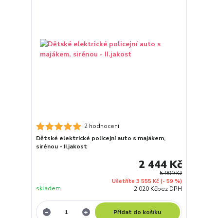
2 hodnocení
Dětské elektrické policejní auto s majákem,
sirénou - II.jakost
2 444 Kč
5 999 Kč
Ušetříte 3 555 Kč
(- 59 %)
skladem
2 020 Kč
bez DPH
Přidat do košíku