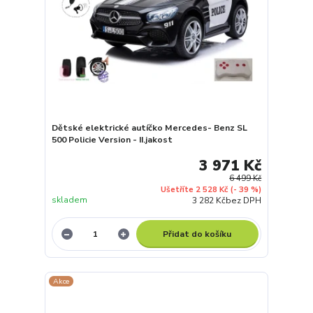
Dětské elektrické autíčko Mercedes- Benz SL
500 Policie Version - II.jakost
3 971 Kč
6 499 Kč
Ušetříte 2 528 Kč
(- 39 %)
skladem
3 282 Kč
bez DPH
Přidat do košíku
Akce