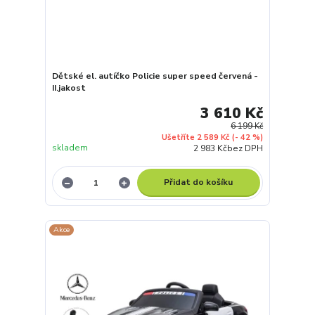
Dětské el. autíčko Policie super speed červená -
II.jakost
3 610 Kč
6 199 Kč
Ušetříte 2 589 Kč
(- 42 %)
skladem
2 983 Kč
bez DPH
Přidat do košíku
Akce