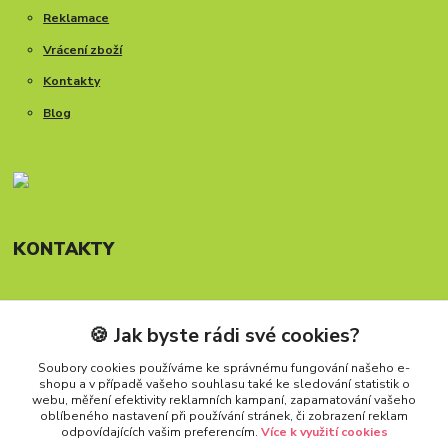
Reklamace
Vrácení zboží
Kontakty
Blog
KONTAKTY
🍪 Jak byste rádi své cookies?
Telefon: +420 777 288 882
Provozní doba Po-Pá, 8-15:30 hod.
Soubory cookies používáme ke správnému fungování našeho e-
shopu a v případě vašeho souhlasu také ke sledování statistik o
info@carforkids.cz
webu, měření efektivity reklamních kampaní, zapamatování vašeho
oblíbeného nastavení při používání stránek, či zobrazení reklam
odpovídajících vašim preferencím.
Více k využití cookies