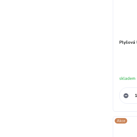
Plyšová l
skladem
Akce