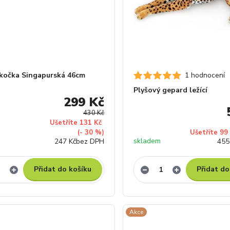
 kočka Singapurská 46cm
1 hodnocení
Plyšový gepard ležící
299 Kč
430 Kč
Ušetříte 131 Kč
(- 30 %)
Ušetříte 99
skladem
247 Kč
bez DPH
455
Přidat do košíku
Přidat do
Akce