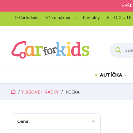
VEŠK
O Carforkids
Vše o nákupu
Kontakty
B L O G U J E
AUTÍČKA
PLYŠOVÉ HRAČKY
KOČKA
Cena: