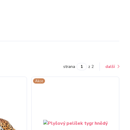
strana
z 2
další
Akce