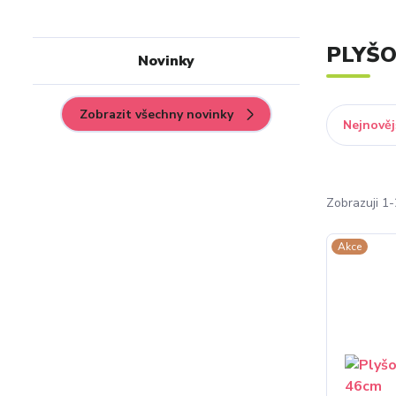
PLYŠ
Novinky
Zobrazit všechny novinky
Nejnověj
Zobrazuji 1-
Akce