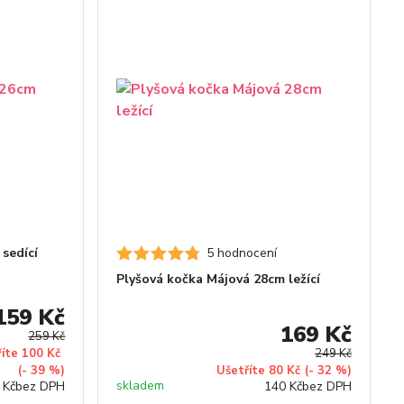
sedící
5 hodnocení
Plyšová kočka Májová 28cm ležící
159 Kč
169 Kč
259 Kč
říte 100 Kč
249 Kč
(- 39 %)
Ušetříte 80 Kč
(- 32 %)
skladem
 Kč
bez DPH
140 Kč
bez DPH