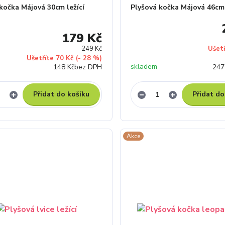
kočka Májová 30cm ležící
Plyšová kočka Májová 46cm 
179 Kč
249 Kč
Ušet
Ušetříte 70 Kč
(- 28 %)
skladem
148 Kč
bez DPH
247
Přidat do košíku
Přidat do
Akce