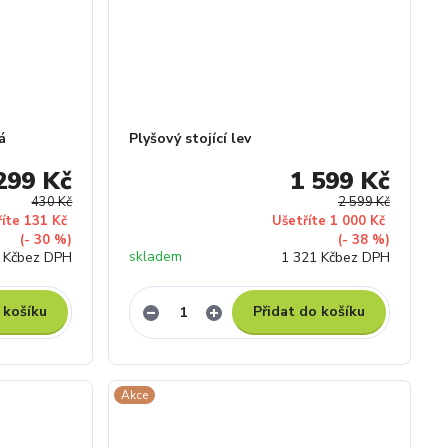
á
Plyšový stojící lev
299 Kč
1 599 Kč
430 Kč
2 599 Kč
říte 131 Kč
Ušetříte 1 000 Kč
(- 30 %)
(- 38 %)
skladem
 Kč
bez DPH
1 321 Kč
bez DPH
 košíku
Přidat do košíku
Akce