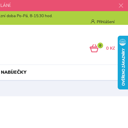
LÁNÍ.
zní doba Po-Pá, 8-15:30 hod.
Přihlášení
0
0 Kč
 NABÍJEČKY