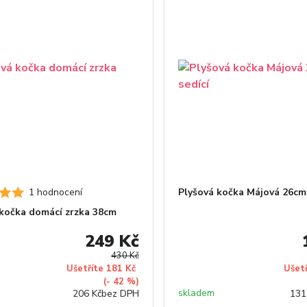
1 hodnocení
Plyšová kočka Májová 26cm 
 kočka domácí zrzka 38cm
249 Kč
430 Kč
Ušetříte 181 Kč
Ušet
(- 42 %)
skladem
206 Kč
bez DPH
131