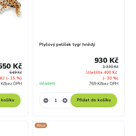
Plyšový pelíšek tygr hnědý
930 Kč
550 Kč
1 330 Kč
649 Kč
Ušetříte 400 Kč
 Kč
(- 15 %)
(- 30 %)
skladem
 Kč
bez DPH
769 Kč
bez DPH
 košíku
Přidat do košíku
Akce