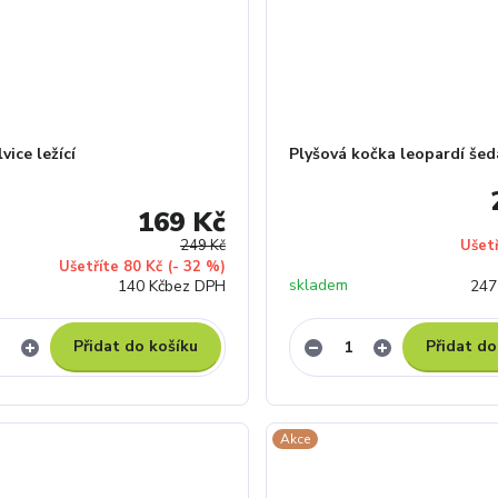
vice ležící
Plyšová kočka leopardí šed
169 Kč
249 Kč
Ušet
Ušetříte 80 Kč
(- 32 %)
skladem
140 Kč
bez DPH
247
Přidat do košíku
Přidat do
Akce