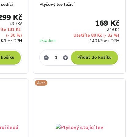
sedící
Plyšový lev ležící
299 Kč
169 Kč
430 Kč
říte 131 Kč
249 Kč
(- 30 %)
Ušetříte 80 Kč
(- 32 %)
skladem
 Kč
bez DPH
140 Kč
bez DPH
 košíku
Přidat do košíku
Akce