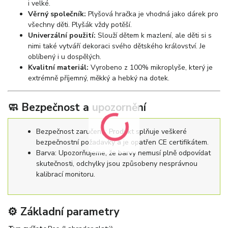
i velké.
Věrný společník:
Plyšová hračka je vhodná jako dárek pro
všechny děti. Plyšák vždy potěší.
Univerzální použití:
Slouží dětem k mazlení, ale děti si s
nimi také vytváří dekoraci svého dětského království. Je
oblíbený i u dospělých.
Kvalitní materiál:
Vyrobeno z 100% mikroplyše, který je
extrémně příjemný, měkký a hebký na dotek.
🧼 Bezpečnost a upozornění
Bezpečnost zaručena: Produkt splňuje veškeré
bezpečnostní požadavky a je opatřen CE certifikátem.
Barva: Upozorňujeme, že barvy nemusí plně odpovídat
skutečnosti, odchylky jsou způsobeny nesprávnou
kalibrací monitoru.
⚙️ Základní parametry