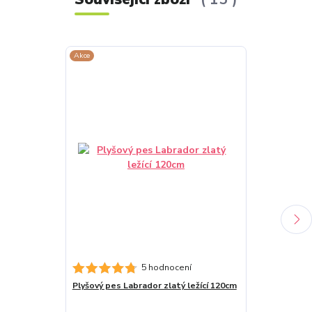
Akce
Akce
5 hodnocení
Plyšový pes Labrador zlatý ležící 120cm
Plyšový pes L