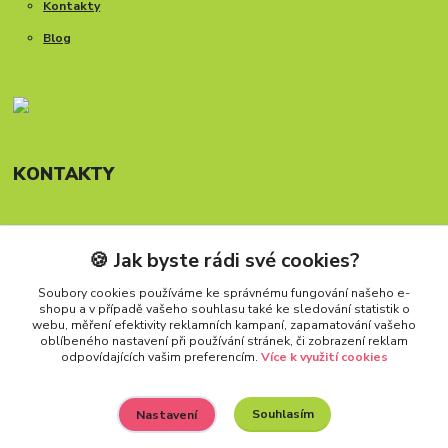
Kontakty
Blog
KONTAKTY
🍪 Jak byste rádi své cookies?
Telefon: +420 777 288 882
Provozní doba Po-Pá, 8-15:30 hod.
Soubory cookies používáme ke správnému fungování našeho e-
shopu a v případě vašeho souhlasu také ke sledování statistik o
info@carforkids.cz
webu, měření efektivity reklamních kampaní, zapamatování vašeho
oblíbeného nastavení při používání stránek, či zobrazení reklam
odpovídajících vašim preferencím.
Více k využití cookies
Souhlasím
Nastavení