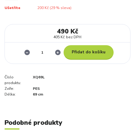
Ušetříte
200 Kč (
29
% sleva)
490 Kč
405 Kč
bez DPH
Přidat do košíku
Číslo
XQ69L
produktu:
Zvíře:
PES
Délka:
69 cm
Podobné produkty