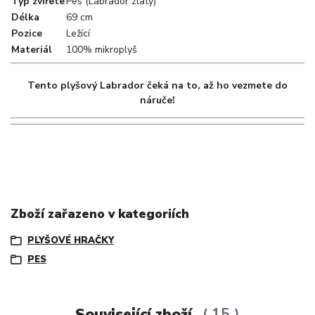
Typ zvířete
Pes (Labrador zlatý)
Délka
69 cm
Pozice
Ležící
Materiál
100% mikroplyš
Tento plyšový Labrador čeká na to, až ho vezmete do
náruče!
Zboží zařazeno v kategoriích
PLYŠOVÉ HRAČKY
PES
Související zboží
15