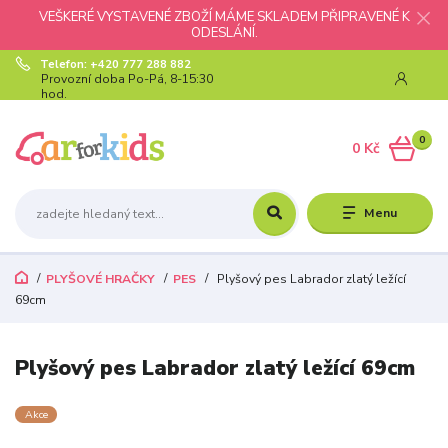
VEŠKERÉ VYSTAVENÉ ZBOŽÍ MÁME SKLADEM PŘIPRAVENÉ K
ODESLÁNÍ.
Telefon: +420 777 288 882
Provozní doba Po-Pá, 8-15:30
hod.
0
0 Kč
Menu
PLYŠOVÉ HRAČKY
PES
Plyšový pes Labrador zlatý ležící
69cm
Plyšový pes Labrador zlatý ležící 69cm
Akce