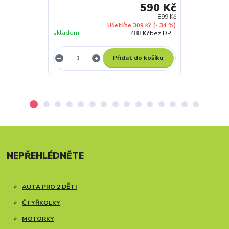
590 Kč
899 Kč
Ušetříte 309 Kč
(- 34 %)
skladem
skladem
488 Kč
bez DPH
Přidat do košíku
NEPŘEHLÉDNĚTE
AUTA PRO 2 DĚTI
ČTYŘKOLKY
MOTORKY