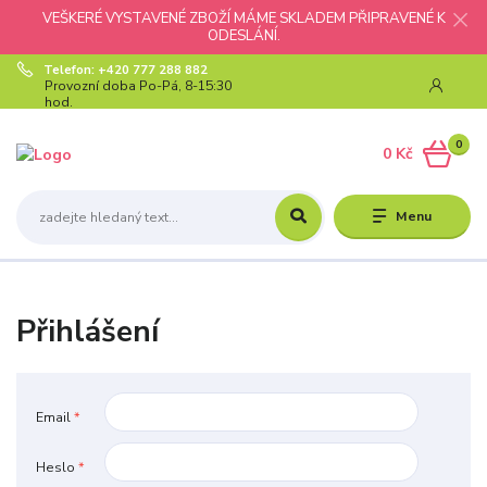
VEŠKERÉ VYSTAVENÉ ZBOŽÍ MÁME SKLADEM PŘIPRAVENÉ K
ODESLÁNÍ.
Telefon: +420 777 288 882
Provozní doba Po-Pá, 8-15:30
hod.
0
0 Kč
Menu
Přihlášení
Email
*
Heslo
*