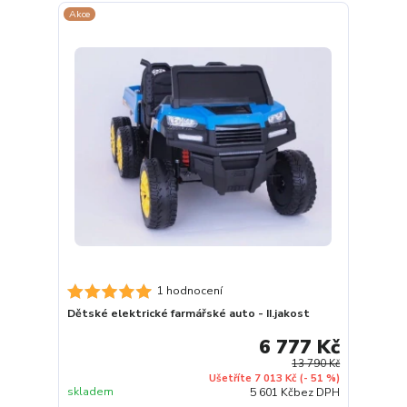
Akce
1 hodnocení
Dětské elektrické farmářské auto - II.jakost
6 777 Kč
13 790 Kč
Ušetříte 7 013 Kč
(- 51 %)
skladem
5 601 Kč
bez DPH