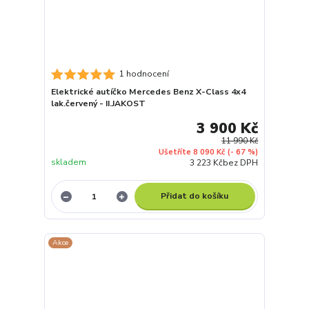
1 hodnocení
Elektrické autíčko Mercedes Benz X-Class 4x4
lak.červený - II.JAKOST
3 900 Kč
11 990 Kč
Ušetříte 8 090 Kč
(- 67 %)
skladem
3 223 Kč
bez DPH
Přidat do košíku
Akce