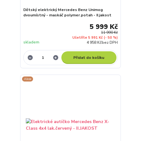
Dětský elektrický Mercedes Benz Unimog
dvoumístný - maskáč polymer.potah - II.jakost
5 999 Kč
11 990 Kč
Ušetříte 5 991 Kč
(- 50 %)
skladem
4 958 Kč
bez DPH
Přidat do košíku
Akce