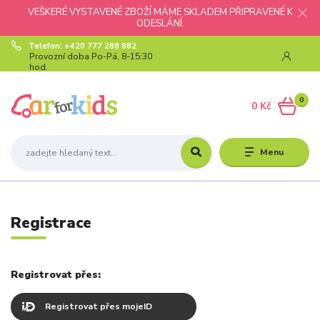
VEŠKERÉ VYSTAVENÉ ZBOŽÍ MÁME SKLADEM PŘIPRAVENÉ K
ODESLÁNÍ.
Telefon: +420 777 288 882
Provozní doba Po-Pá, 8-15:30
hod.
0
0 Kč
Menu
Registrace
Registrovat přes:
Registrovat přes mojeID