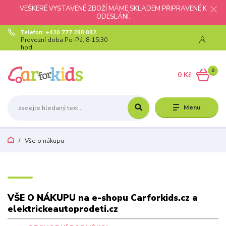
VEŠKERÉ VYSTAVENÉ ZBOŽÍ MÁME SKLADEM PŘIPRAVENÉ K
ODESLÁNÍ.
Telefon: +420 777 288 882
Provozní doba Po-Pá, 8-15:30
hod.
0
0 Kč
Menu
Vše o nákupu
VŠE O NÁKUPU na e-shopu Carforkids.cz a
elektrickeautoprodeti.cz