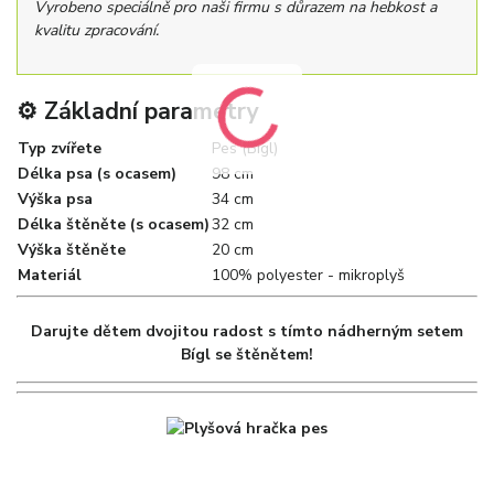
Vyrobeno speciálně pro naši firmu s důrazem na hebkost a
kvalitu zpracování.
⚙️ Základní parametry
Typ zvířete
Pes (Bígl)
Délka psa (s ocasem)
98 cm
Výška psa
34 cm
Délka štěněte (s ocasem)
32 cm
Výška štěněte
20 cm
Materiál
100% polyester - mikroplyš
Darujte dětem dvojitou radost s tímto nádherným setem
Bígl se štěnětem!