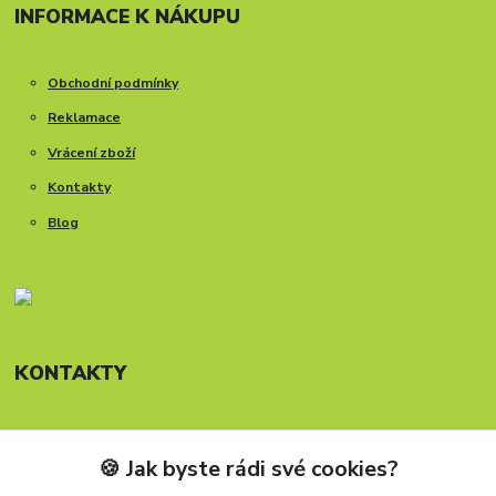
INFORMACE K NÁKUPU
Obchodní podmínky
Reklamace
Vrácení zboží
Kontakty
Blog
KONTAKTY
🍪 Jak byste rádi své cookies?
Telefon: +420 777 288 882
Provozní doba Po-Pá, 8-15:30 hod.