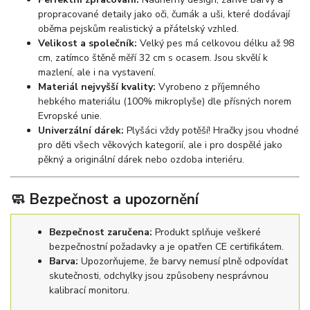
propracované detaily jako oči, čumák a uši, které dodávají
oběma pejskům realistický a přátelský vzhled.
Velikost a společník:
Velký pes má celkovou délku až 98
cm, zatímco štěně měří 32 cm s ocasem. Jsou skvělí k
mazlení, ale i na vystavení.
Materiál nejvyšší kvality:
Vyrobeno z příjemného
hebkého materiálu (100% mikroplyše) dle přísných norem
Evropské unie.
Univerzální dárek:
Plyšáci vždy potěší! Hračky jsou vhodné
pro děti všech věkových kategorií, ale i pro dospělé jako
pěkný a originální dárek nebo ozdoba interiéru.
🧼 Bezpečnost a upozornění
Bezpečnost zaručena:
Produkt splňuje veškeré
bezpečnostní požadavky a je opatřen CE certifikátem.
Barva:
Upozorňujeme, že barvy nemusí plně odpovídat
skutečnosti, odchylky jsou způsobeny nesprávnou
kalibrací monitoru.