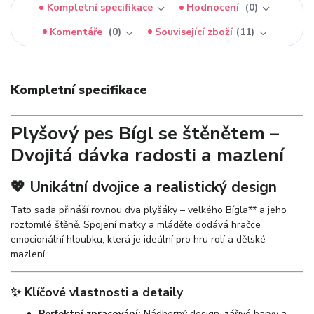
Kompletní specifikace
Hodnocení
0
Komentáře
0
Související zboží
11
Kompletní specifikace
Plyšový pes Bígl se štěnětem –
Dvojitá dávka radosti a mazlení
💖 Unikátní dvojice a realistický design
Tato sada přináší rovnou dva plyšáky – velkého Bígla** a jeho
roztomilé štěně. Spojení matky a mláděte dodává hračce
emocionální hloubku, která je ideální pro hru rolí a dětské
mazlení.
✨ Klíčové vlastnosti a detaily
Perfektní zpracování:
Nádherný design, zářivé barvy a