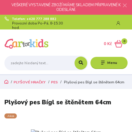
VEŠKERÉ VYSTAVENÉ ZBOŽÍ MÁME SKLADEM PŘIPRAVENÉ K
ODESLÁNÍ.
Telefon: +420 777 288 882
Provozní doba Po-Pá, 8-15:30
hod.
0
0 Kč
Menu
PLYŠOVÉ HRAČKY
PES
Plyšový pes Bígl se štěnětem 64cm
Plyšový pes Bígl se štěnětem 64cm
Akce