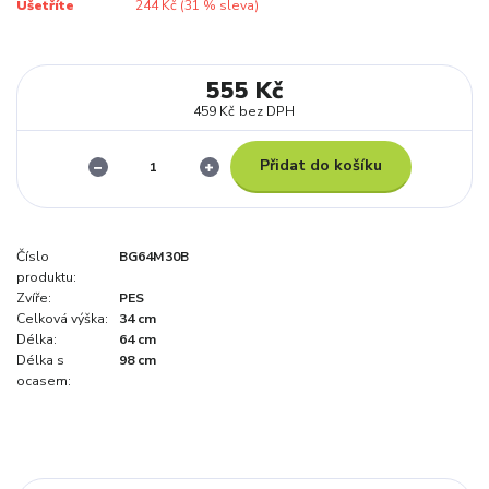
Ušetříte
244 Kč (
31
% sleva)
555 Kč
459 Kč
bez DPH
Přidat do košíku
Číslo
BG64M30B
produktu:
Zvíře:
PES
Celková výška:
34 cm
Délka:
64 cm
Délka s
98 cm
ocasem: