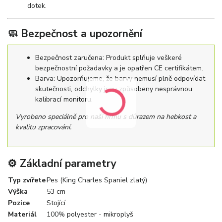
dotek.
🧼 Bezpečnost a upozornění
Bezpečnost zaručena: Produkt splňuje veškeré
bezpečnostní požadavky a je opatřen CE certifikátem.
Barva: Upozorňujeme, že barvy nemusí plně odpovídat
skutečnosti, odchylky jsou způsobeny nesprávnou
kalibrací monitoru.
Vyrobeno speciálně pro naši firmu s důrazem na hebkost a
kvalitu zpracování.
⚙️ Základní parametry
Typ zvířete
Pes (King Charles Spaniel zlatý)
Výška
53 cm
Pozice
Stojící
Materiál
100% polyester - mikroplyš