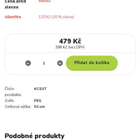
Cena před
599 Kč
slevou
Ušetříte
120 Kč (
20
% sleva)
479 Kč
396 Kč
bez DPH
Přidat do košíku
Číslo
KC53T
produktu:
Zvíře:
PES
Celková výška:
53 cm
Podobné produkty