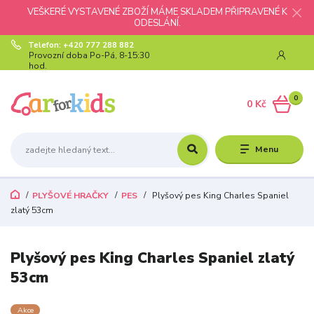
VEŠKERÉ VYSTAVENÉ ZBOŽÍ MÁME SKLADEM PŘIPRAVENÉ K
ODESLÁNÍ.
Telefon: +420 777 288 882
Provozní doba Po-Pá, 8-15:30
hod.
0
0 Kč
Menu
PLYŠOVÉ HRAČKY
PES
Plyšový pes King Charles Spaniel
zlatý 53cm
Plyšový pes King Charles Spaniel zlatý
53cm
Akce