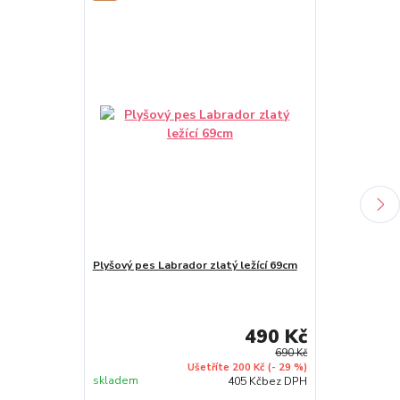
Plyšový pes Labrador zlatý ležící 69cm
Plyšový pes B
490 Kč
690 Kč
Ušetříte 200 Kč
(- 29 %)
skladem
skladem
405 Kč
bez DPH