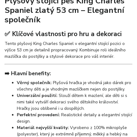
Plyšový stojící pes King Charles
Spaniel zlatý 53 cm – Elegantní
společník
✅ Klíčové vlastnosti pro hru a dekoraci
Tento plyšový King Charles Spaniel v elegantní stojící pozici o
výšce 53 cm je detailně propracovaný. Kombinuje roli ideálního
mazlíčka do postýlky a stylové dekorace pro váš interiér.
➡️ Hlavní benefity:
Věrný společník:
Plyšová hračka je vhodná jako dárek pro
všechny děti a je vhodným mazlíčkem nejen do postýlky.
Univerzální použití:
Slouží dětem k mazlení, ale děti si s
nimi také vytváří dekoraci svého dětského království.
Hračky jsou oblíbené i u dospělých.
Perfektní provedení:
Realistické detaily a elegantní stojící
design.
Materiál nejvyšší kvality:
Vyrobeno z 100% mikroplyše
(polyester), který je extrémně příjemný, měkký a hebký na