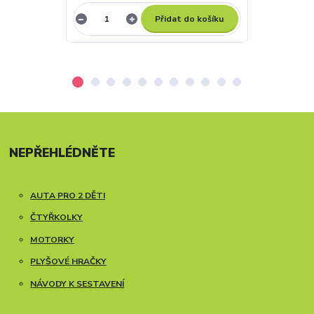
Přidat do košíku
NEPŘEHLÉDNĚTE
AUTA PRO 2 DĚTI
ČTYŘKOLKY
MOTORKY
PLYŠOVÉ HRAČKY
NÁVODY K SESTAVENÍ