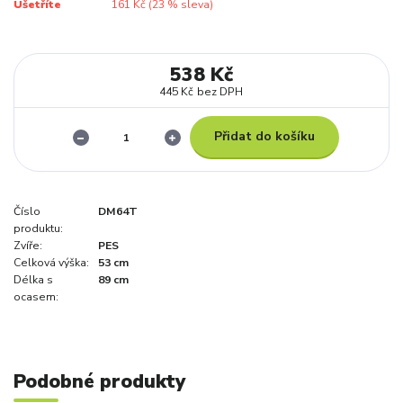
Ušetříte
161 Kč (
23
% sleva)
538 Kč
445 Kč
bez DPH
Přidat do košíku
Číslo
DM64T
produktu:
Zvíře:
PES
Celková výška:
53 cm
Délka s
89 cm
ocasem:
Podobné produkty