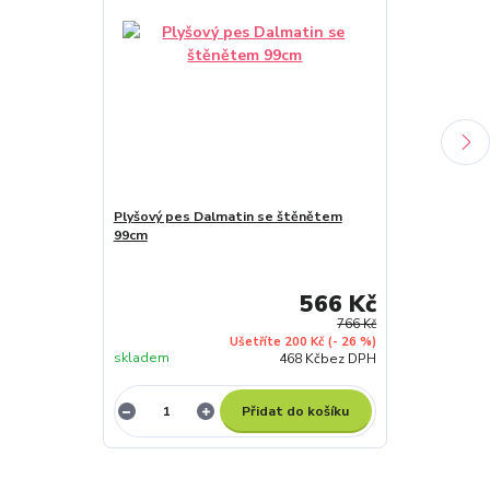
Plyšový pes Dalmatin se štěnětem
Plyšový pes K
99cm
53cm
566 Kč
766 Kč
Ušetříte 200 Kč
(- 26 %)
skladem
skladem
468 Kč
bez DPH
Přidat do košíku