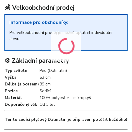
💰 Velkoobchodní prodej
Informace pro obchodníky:
Pro velkoobchodní prodej je možné uplatnit individuální
slevu.
⚙️ Základní parametry
Typ zvířete
Pes (Dalmatin)
Výška
53 cm
Délka (s ocasem)
89 cm
Pozice
Sedící
Materiál
100% polyester - mikroplyš
Doporučený věk
Od 3 let
Tento sedící plyšový Dalmatin je připraven potěšit každého!