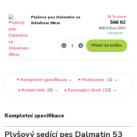
26 % sleva
Plyšový pes Dalmatin se
566 Kč
štěnětem 99cm
468 Kč
bez DPH
skladem
Přidat do košíku
Kompletní specifikace
Hodnocení
1
Komentáře
0
Související zboží
12
Kompletní specifikace
Plyšový sedící pes Dalmatin 53