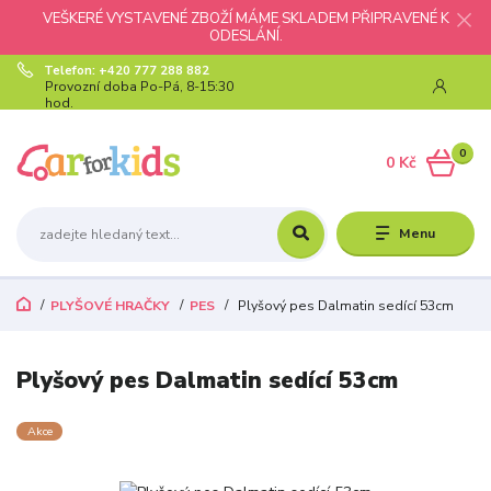
VEŠKERÉ VYSTAVENÉ ZBOŽÍ MÁME SKLADEM PŘIPRAVENÉ K
ODESLÁNÍ.
Telefon: +420 777 288 882
Provozní doba Po-Pá, 8-15:30
hod.
0
0 Kč
Menu
PLYŠOVÉ HRAČKY
PES
Plyšový pes Dalmatin sedící 53cm
Plyšový pes Dalmatin sedící 53cm
Akce