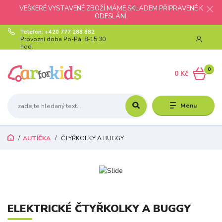
VEŠKERÉ VYSTAVENÉ ZBOŽÍ MÁME SKLADEM PŘIPRAVENÉ K
ODESLÁNÍ.
Telefon: +420 777 288 882
Provozní doba Po-Pá, 8-15:30
hod.
0
0 Kč
Menu
AUTÍČKA
ČTYŘKOLKY A BUGGY
ELEKTRICKÉ ČTYŘKOLKY A BUGGY