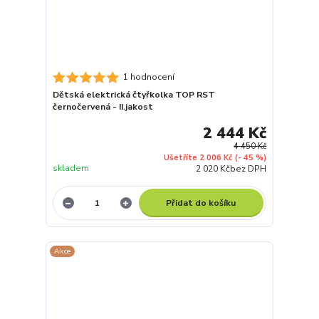
1 hodnocení
Dětská elektrická čtyřkolka TOP RST
černočervená - II.jakost
2 444 Kč
4 450 Kč
Ušetříte 2 006 Kč
(- 45 %)
skladem
2 020 Kč
bez DPH
Přidat do košíku
Akce