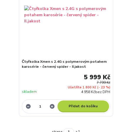
Čtyřkolka Xmen s 2.4G s polymerovým potahem
karosérie - červený spider - II.jakost
5 999 Kč
7 799 Kč
Ušetříte 1 800 Kč
(- 23 %)
skladem
4 958 Kč
bez DPH
Přidat do košíku
strana
z 1