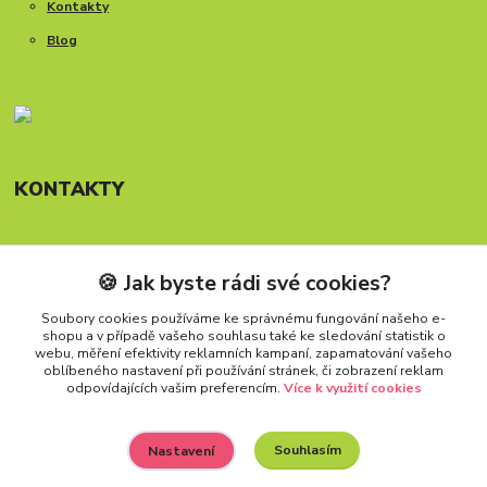
Kontakty
Blog
KONTAKTY
🍪 Jak byste rádi své cookies?
Telefon: +420 777 288 882
Provozní doba Po-Pá, 8-15:30 hod.
Soubory cookies používáme ke správnému fungování našeho e-
shopu a v případě vašeho souhlasu také ke sledování statistik o
info@carforkids.cz
webu, měření efektivity reklamních kampaní, zapamatování vašeho
oblíbeného nastavení při používání stránek, či zobrazení reklam
odpovídajících vašim preferencím.
Více k využití cookies
Souhlasím
Nastavení