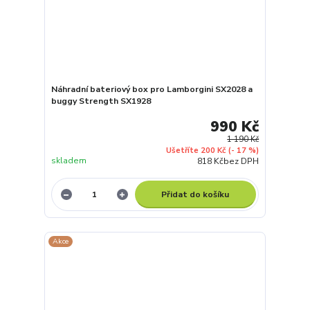
Náhradní bateriový box pro Lamborgini SX2028 a
buggy Strength SX1928
990 Kč
1 190 Kč
Ušetříte 200 Kč
(- 17 %)
skladem
818 Kč
bez DPH
Přidat do košíku
Akce