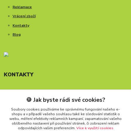
Reklamace
Vrácení zboží
Kontakty
Blog
KONTAKTY
🍪 Jak byste rádi své cookies?
Telefon: +420 777 288 882
Provozní doba Po-Pá, 8-15:30 hod.
Soubory cookies používáme ke správnému fungování našeho e-
shopu a v případě vašeho souhlasu také ke sledování statistik o
info@carforkids.cz
webu, měření efektivity reklamních kampaní, zapamatování vašeho
oblíbeného nastavení při používání stránek, či zobrazení reklam
odpovídajících vašim preferencím.
Více k využití cookies