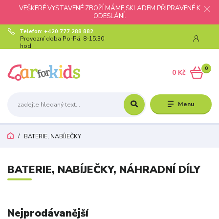
VEŠKERÉ VYSTAVENÉ ZBOŽÍ MÁME SKLADEM PŘIPRAVENÉ K
ODESLÁNÍ.
Telefon: +420 777 288 882
Provozní doba Po-Pá, 8-15:30
hod.
0
0 Kč
Menu
BATERIE, NABÍJEČKY
BATERIE, NABÍJEČKY, NÁHRADNÍ DÍLY
Nejprodávanější