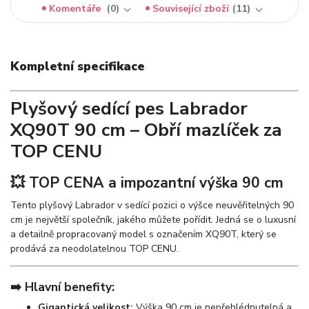
Komentáře
0
Související zboží
11
Kompletní specifikace
Plyšový sedící pes Labrador
XQ90T 90 cm – Obří mazlíček za
TOP CENU
💥 TOP CENA a impozantní výška 90 cm
Tento plyšový Labrador v sedící pozici o výšce neuvěřitelných 90
cm je největší společník, jakého můžete pořídit. Jedná se o luxusní
a detailně propracovaný model s označením XQ90T, který se
prodává za neodolatelnou TOP CENU.
➡️ Hlavní benefity:
Gigantická velikost:
Výška 90 cm je nepřehlédnutelná a