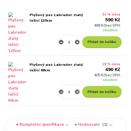
34 % sleva
Plyšový pes Labrador zlatý
590 Kč
ležící 120cm
488 Kč
bez DPH
skladem
Přidat do košíku
29 % sleva
Plyšový pes Labrador zlatý
490 Kč
ležící 69cm
405 Kč
bez DPH
skladem
Přidat do košíku
Kompletní specifikace
Hodnocení
1