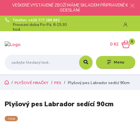
VEŠKERÉ VYSTAVENÉ ZBOŽÍ MÁME SKLADEM PŘIPRAVENÉ K
ODESLÁNÍ.
Telefon: +420 777 288 882
Provozní doba Po-Pá, 8-15:30
hod.
0
0 Kč
Menu
PLYŠOVÉ HRAČKY
PES
Plyšový pes Labrador sedící 90cm
Plyšový pes Labrador sedící 90cm
Akce