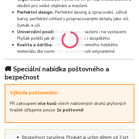
ideální pro velké objímání a mazlení.
Perfektní design:
Perfektní desing a zpracování, zářivé
barvy, perfektní vzhled s propracovanými detaily jako oči,
čumák a uši.
Univerzální použití:
Určeno pro mazlení i na vystavení.
Plyšák potěší jak dítě (od 3 let), tak i dospělého.
Kvalita a údržba:
Vyrobeno z příjemného hebkého
materiálu dle normy EU. Je povrchově omyvatelné.
🚚 Speciální nabídka poštovného a
bezpečnost
Výhoda poštovného:
Při zakoupení
více kusů
všech nabízených druhů plyšových
hraček účtujeme pouze
1x poštovné
!
Bezpečnost zaručena: Produkt je určen dětem od 3 let