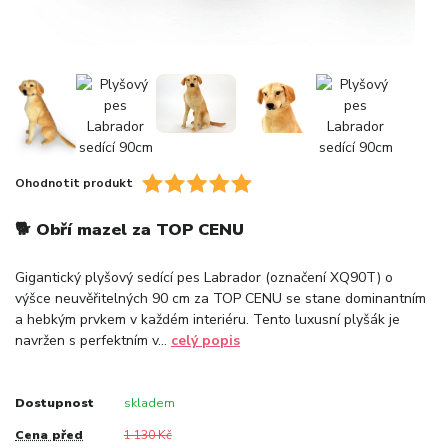
Ohodnotit produkt
🐕 Obří mazel za TOP CENU
Gigantický plyšový sedící pes Labrador (označení XQ90T) o
výšce neuvěřitelných 90 cm za TOP CENU se stane dominantním
a hebkým prvkem v každém interiéru. Tento luxusní plyšák je
navržen s perfektním v...
celý popis
Dostupnost
skladem
Cena před
1 130 Kč