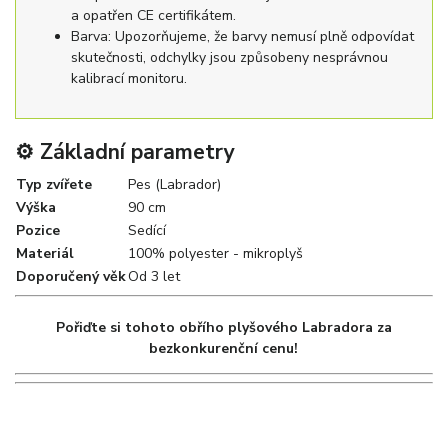
a opatřen CE certifikátem.
Barva: Upozorňujeme, že barvy nemusí plně odpovídat
skutečnosti, odchylky jsou způsobeny nesprávnou
kalibrací monitoru.
⚙️ Základní parametry
Typ zvířete
Pes (Labrador)
Výška
90 cm
Pozice
Sedící
Materiál
100% polyester - mikroplyš
Doporučený věk
Od 3 let
Pořiďte si tohoto obřího plyšového Labradora za
bezkonkurenční cenu!