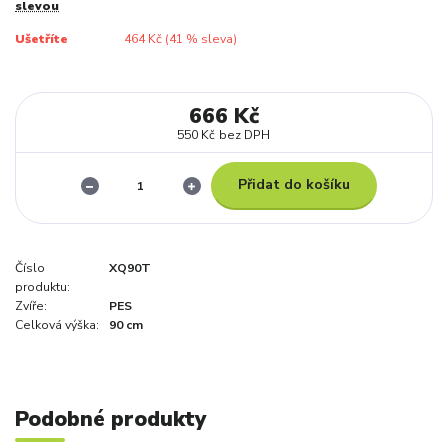
slevou
Ušetříte
464 Kč (
41
% sleva)
666 Kč
550 Kč
bez DPH
Přidat do košíku
Číslo
XQ90T
produktu:
Zvíře:
PES
Celková výška:
90 cm
Podobné produkty