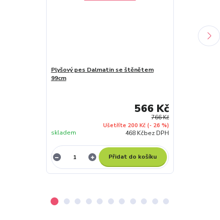
Plyšový pes Dalmatin se štěnětem
99cm
Plyšový pes L
566 Kč
766 Kč
Ušetříte 200 Kč
(- 26 %)
skladem
skladem
468 Kč
bez DPH
Přidat do košíku