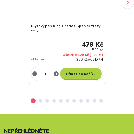
Plyšový pes King Charles Spaniel zlatý
53cm
Plyšový pes J
479 Kč
599 Kč
Ušetříte 120 Kč
(- 20 %)
skladem
skladem
396 Kč
bez DPH
Přidat do košíku
NEPŘEHLÉDNĚTE