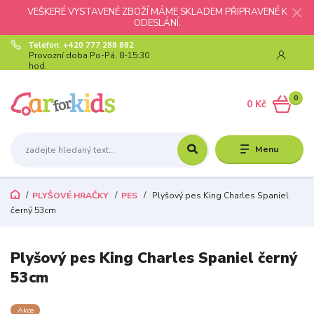
VEŠKERÉ VYSTAVENÉ ZBOŽÍ MÁME SKLADEM PŘIPRAVENÉ K
ODESLÁNÍ.
Telefon: +420 777 288 882
Provozní doba Po-Pá, 8-15:30
hod.
0
0 Kč
Menu
PLYŠOVÉ HRAČKY
PES
Plyšový pes King Charles Spaniel
černý 53cm
Plyšový pes King Charles Spaniel černý
53cm
Akce