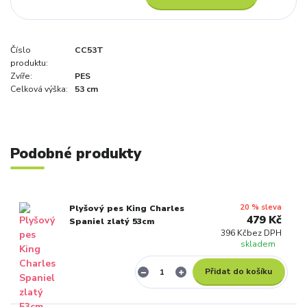
Číslo
CC53T
produktu:
Zvíře:
PES
Celková výška:
53 cm
Podobné produkty
20 % sleva
Plyšový pes King Charles
479 Kč
Spaniel zlatý 53cm
396 Kč
bez DPH
skladem
Přidat do košíku