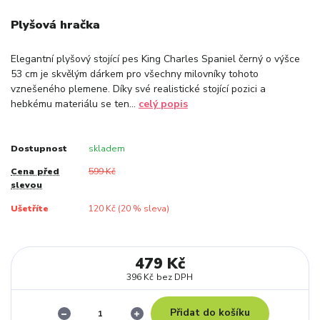
Plyšová hračka
Elegantní plyšový stojící pes King Charles Spaniel černý o výšce
53 cm je skvělým dárkem pro všechny milovníky tohoto
vznešeného plemene. Díky své realistické stojící pozici a
hebkému materiálu se ten...
celý popis
Dostupnost
skladem
Cena před
599 Kč
slevou
Ušetříte
120 Kč (
20
% sleva)
479 Kč
396 Kč
bez DPH
Přidat do košíku