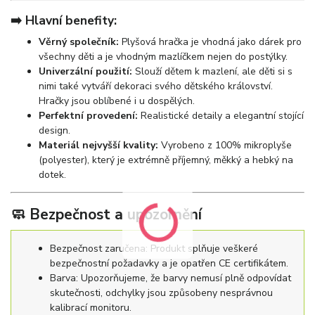
➡️ Hlavní benefity:
Věrný společník:
Plyšová hračka je vhodná jako dárek pro
všechny děti a je vhodným mazlíčkem nejen do postýlky.
Univerzální použití:
Slouží dětem k mazlení, ale děti si s
nimi také vytváří dekoraci svého dětského království.
Hračky jsou oblíbené i u dospělých.
Perfektní provedení:
Realistické detaily a elegantní stojící
design.
Materiál nejvyšší kvality:
Vyrobeno z 100% mikroplyše
(polyester), který je extrémně příjemný, měkký a hebký na
dotek.
🧼 Bezpečnost a upozornění
Bezpečnost zaručena: Produkt splňuje veškeré
bezpečnostní požadavky a je opatřen CE certifikátem.
Barva: Upozorňujeme, že barvy nemusí plně odpovídat
skutečnosti, odchylky jsou způsobeny nesprávnou
kalibrací monitoru.