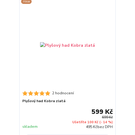
Akce
2 hodnocení
Plyšový had Kobra zlatá
599 Kč
699 Kč
Ušetříte 100 Kč
(- 14 %)
skladem
495 Kč
bez DPH