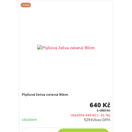
Akce
Plyšová želva zelená 90cm
640 Kč
1 080 Kč
Ušetříte 440 Kč
(- 41 %)
skladem
529 Kč
bez DPH