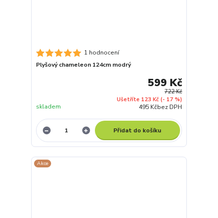
1 hodnocení
Plyšový chameleon 124cm modrý
599 Kč
722 Kč
Ušetříte 123 Kč
(- 17 %)
skladem
495 Kč
bez DPH
Přidat do košíku
Akce