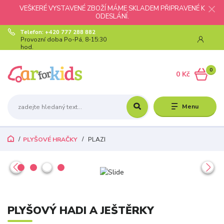
VEŠKERÉ VYSTAVENÉ ZBOŽÍ MÁME SKLADEM PŘIPRAVENÉ K
ODESLÁNÍ.
Telefon: +420 777 288 882
Provozní doba Po-Pá, 8-15:30
hod.
0
0 Kč
Menu
PLYŠOVÉ HRAČKY
PLAZI
PLYŠOVÝ HADI A JEŠTĚRKY