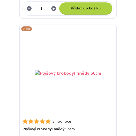
Přidat do košíku
Akce
3 hodnocení
Plyšový krokodýl hnědý 56cm