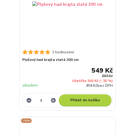
1 hodnocení
Plyšový had krajta zlatá 300 cm
549 Kč
849 Kč
Ušetříte 300 Kč
(- 35 %)
skladem
454 Kč
bez DPH
Přidat do košíku
Akce