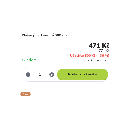
Plyšový had modrý 300 cm
471 Kč
771 Kč
Ušetříte 300 Kč
(- 39 %)
skladem
389 Kč
bez DPH
Přidat do košíku
Akce