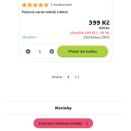
1 hodnocení
Plyšový varan hnědý 140cm
399 Kč
499 Kč
Ušetříte 100 Kč
(- 20 %)
skladem
330 Kč
bez DPH
Přidat do košíku
strana
z 1
Novinky
Zobrazit všechny novinky