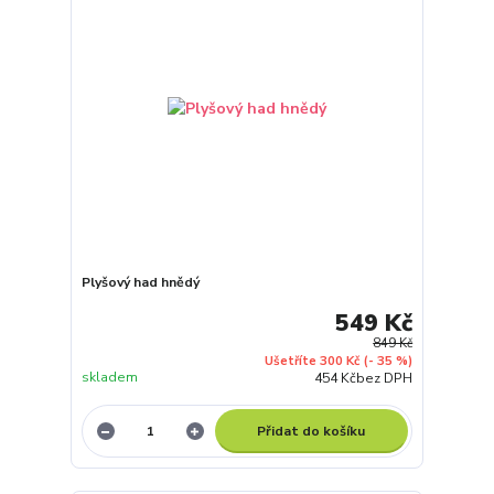
Plyšový had hnědý
549 Kč
849 Kč
Ušetříte 300 Kč
(- 35 %)
skladem
454 Kč
bez DPH
Přidat do košíku