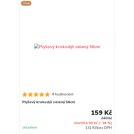
Akce
4 hodnocení
Plyšový krokodýl zelený 56cm
159 Kč
249 Kč
Ušetříte 90 Kč
(- 36 %)
skladem
131 Kč
bez DPH