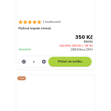
1 hodnocení
Plyšový leguán zelený
350 Kč
550 Kč
Ušetříte 200 Kč
(- 36 %)
skladem
289 Kč
bez DPH
Přidat do košíku
Akce