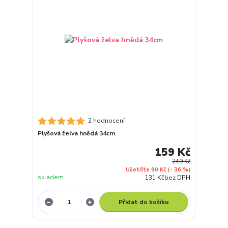
2 hodnocení
Plyšová želva hnědá 34cm
159 Kč
249 Kč
Ušetříte 90 Kč
(- 36 %)
skladem
131 Kč
bez DPH
Přidat do košíku