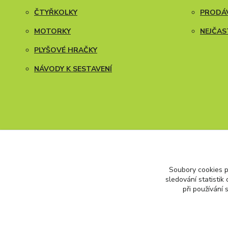
ČTYŘKOLKY
PRODÁV
MOTORKY
NEJČAS
PLYŠOVÉ HRAČKY
NÁVODY K SESTAVENÍ
Soubory cookies 
Všechna práva vyhrazena. Copyright (2009 – 2026) Carfokids™
sledování statisti
při používání 