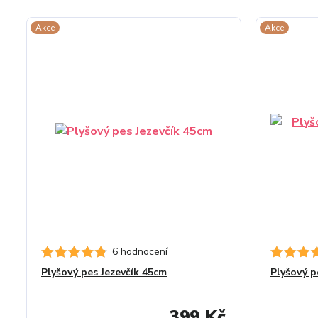
Akce
Akce
6 hodnocení
Plyšový pes Jezevčík 45cm
Plyšový p
399 Kč