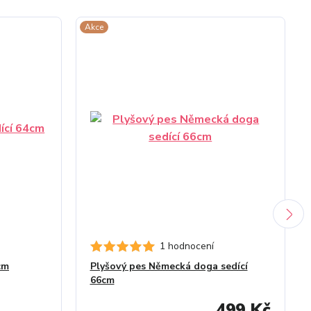
Akce
1 hodnocení
cm
Plyšový pes Německá doga sedící
66cm
499 Kč