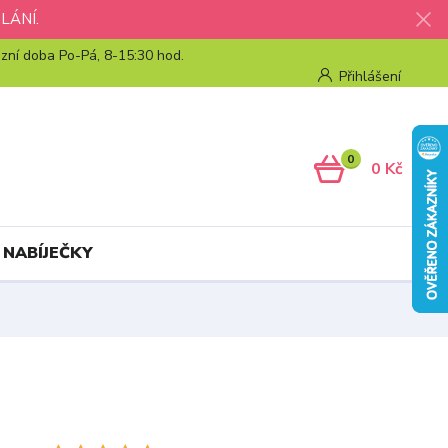
LÁNÍ.
zní doba Po-Pá, 8-15:30 hod.
Přihlášení
0
0 Kč
 NABÍJEČKY