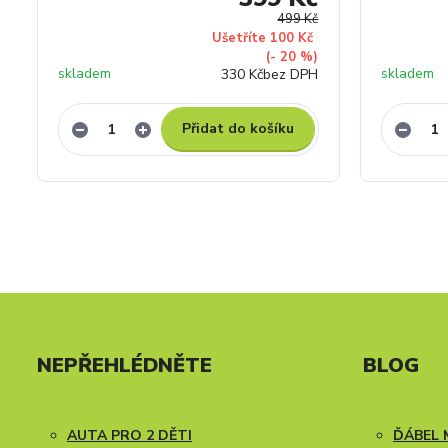
499 Kč
Ušetříte 100 Kč
(- 20 %)
skladem
skladem
330 Kč
bez DPH
Přidat do košíku
NEPŘEHLÉDNĚTE
BLOG
AUTA PRO 2 DĚTI
ĎÁBEL 