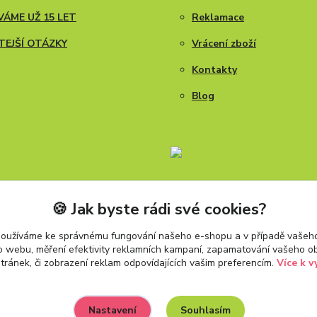
ÁME UŽ 15 LET
Reklamace
TEJŠÍ OTÁZKY
Vrácení zboží
Kontakty
Blog
🍪 Jak byste rádi své cookies?
používáme ke správnému fungování našeho e-shopu a v případě vašeho
k o webu, měření efektivity reklamních kampaní, zapamatování vašeho o
stránek, či zobrazení reklam odpovídajících vašim preferencím.
Více k v
Souhlasím
Nastavení