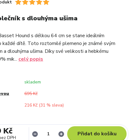
odukt
olečník s dlouhýma ušima
Basset Hound s délkou 64 cm se stane ideálním
o každé dítě. Toto roztomilé plemeno je známé svým
 a dlouhýma ušima. Díky své velikosti a hebkému
% mik...
celý popis
skladem
evou
695 Kč
216 Kč (
31
% sleva)
9 Kč
Přidat do košíku
bez DPH