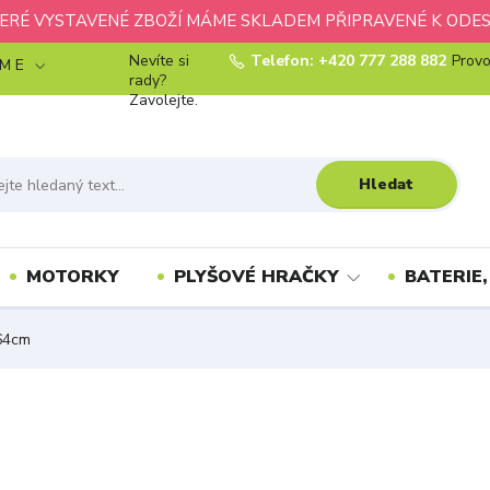
ERÉ VYSTAVENÉ ZBOŽÍ MÁME SKLADEM PŘIPRAVENÉ K ODES
Nevíte si
Telefon: +420 777 288 882
Provo
 M E
rady?
Zavolejte.
Hledat
MOTORKY
PLYŠOVÉ HRAČKY
BATERIE,
64cm