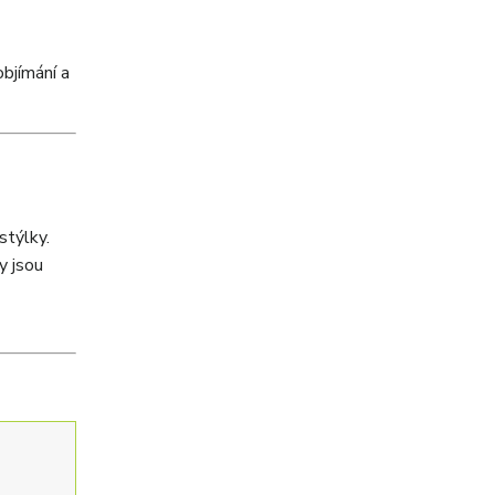
bjímání a
stýlky.
y jsou