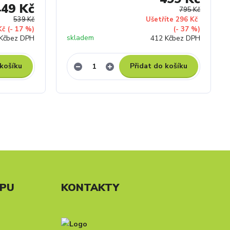
449 Kč
795 Kč
539 Kč
Ušetříte 296 Kč
Kč
(- 17 %)
(- 37 %)
skladem
Kč
bez DPH
412 Kč
bez DPH
 košíku
Přidat do košíku
UPU
KONTAKTY