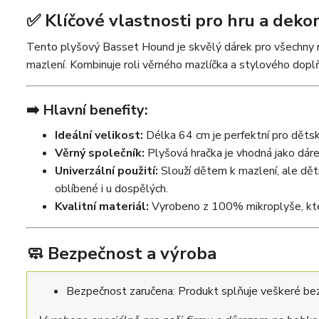
✅ Klíčové vlastnosti pro hru a dekor
Tento plyšový Basset Hound je skvělý dárek pro všechny mi
mazlení. Kombinuje roli věrného mazlíčka a stylového dopl
➡️ Hlavní benefity:
Ideální velikost:
Délka 64 cm je perfektní pro dětské
Věrný společník:
Plyšová hračka je vhodná jako dáre
Univerzální použití:
Slouží dětem k mazlení, ale děti
oblíbené i u dospělých.
Kvalitní materiál:
Vyrobeno z 100% mikroplyše, kter
🧼 Bezpečnost a výroba
Bezpečnost zaručena: Produkt splňuje veškeré bez