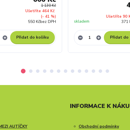
1 130 Kč
Ušetříte 464 Kč
(- 41 %)
Ušetříte 90 
skladem
550 Kč
bez DPH
371 
Přidat do košíku
Přidat do
INFORMACE K NÁK
MEZI AUTÍČKY
Obchodní podmínky