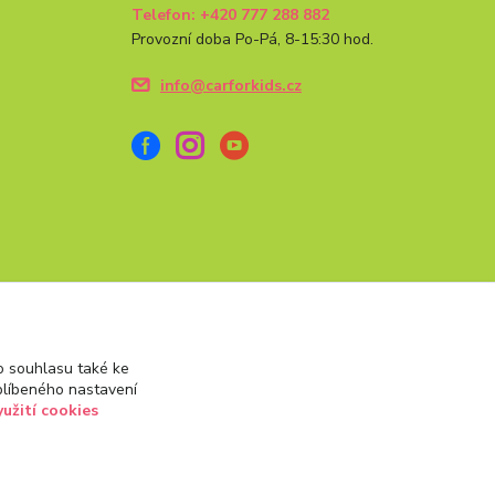
Telefon: +420 777 288 882
Provozní doba Po-Pá, 8-15:30 hod.
info@carforkids.cz
 souhlasu také ke
blíbeného nastavení
yužití cookies