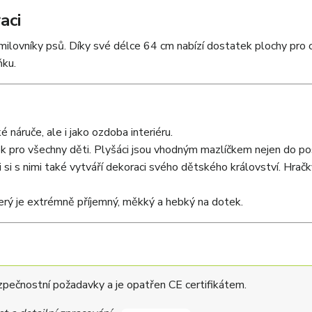
aci
lovníky psů. Díky své délce 64 cm nabízí dostatek plochy pro o
ňku.
 náruče, ale i jako ozdoba interiéru.
k pro všechny děti. Plyšáci jsou vhodným mazlíčkem nejen do po
 si s nimi také vytváří dekoraci svého dětského království. Hračk
ý je extrémně příjemný, měkký a hebký na dotek.
pečnostní požadavky a je opatřen CE certifikátem.