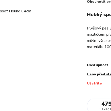
Ohodnotit pr
Hebký sp
Plyšový pes 
mazlíčkem pr
milým výrazem
materiálu 100
Dostupnost
Cena před sl
Ušetříte
47
396 Kč