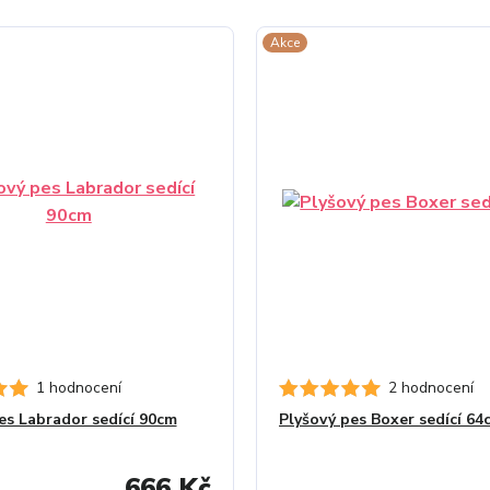
Akce
1 hodnocení
2 hodnocení
es Labrador sedící 90cm
Plyšový pes Boxer sedící 64
666 Kč