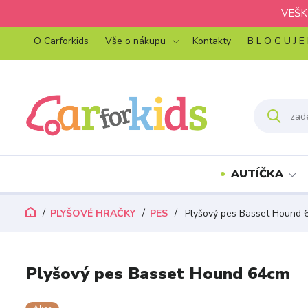
VEŠK
O Carforkids
Vše o nákupu
Kontakty
B L O G U J E
AUTÍČKA
PLYŠOVÉ HRAČKY
PES
Plyšový pes Basset Hound 
Plyšový pes Basset Hound 64cm