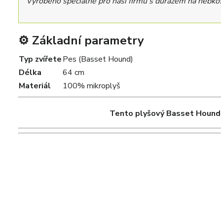
Vyrobeno speciálně pro naši firmu s důrazem na hebkost
⚙️ Základní parametry
Typ zvířete
Pes (Basset Hound)
Délka
64 cm
Materiál
100% mikroplyš
Tento plyšový Basset Hound 