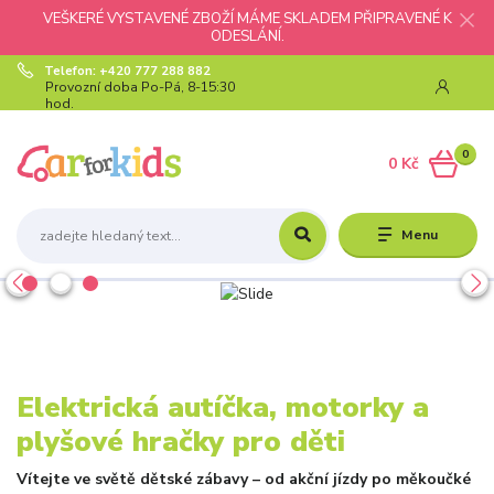
VEŠKERÉ VYSTAVENÉ ZBOŽÍ MÁME SKLADEM PŘIPRAVENÉ K
ODESLÁNÍ.
Telefon: +420 777 288 882
Provozní doba Po-Pá, 8-15:30
hod.
0
0 Kč
Menu
Elektrická autíčka, motorky a
plyšové hračky pro děti
Vítejte ve světě dětské zábavy – od akční jízdy po měkoučké