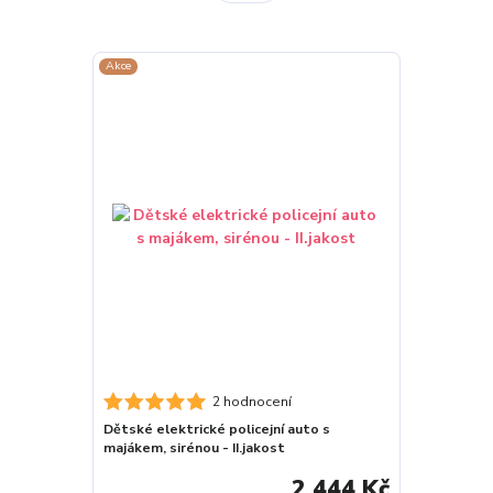
Akce
2 hodnocení
Dětské elektrické policejní auto s
majákem, sirénou - II.jakost
2 444 Kč