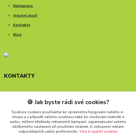
Reklamace
Vrácení zboží
Kontakty
Blog
KONTAKTY
🍪 Jak byste rádi své cookies?
Telefon: +420 777 288 882
Provozní doba Po-Pá, 8-15:30 hod.
Soubory cookies používáme ke správnému fungování našeho e-
shopu a v případě vašeho souhlasu také ke sledování statistik o
info@carforkids.cz
webu, měření efektivity reklamních kampaní, zapamatování vašeho
oblíbeného nastavení při používání stránek, či zobrazení reklam
odpovídajících vašim preferencím.
Více k využití cookies