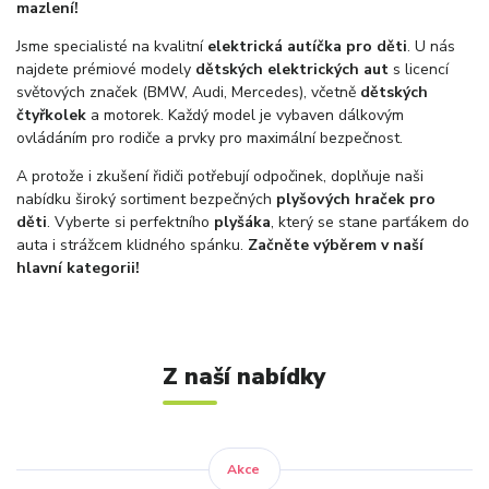
mazlení!
Jsme specialisté na kvalitní
elektrická autíčka pro děti
. U nás
najdete prémiové modely
dětských elektrických aut
s licencí
světových značek (BMW, Audi, Mercedes), včetně
dětských
čtyřkolek
a motorek. Každý model je vybaven dálkovým
ovládáním pro rodiče a prvky pro maximální bezpečnost.
A protože i zkušení řidiči potřebují odpočinek, doplňuje naši
nabídku široký sortiment bezpečných
plyšových hraček pro
děti
. Vyberte si perfektního
plyšáka
, který se stane parťákem do
auta i strážcem klidného spánku.
Začněte výběrem v naší
hlavní kategorii!
Z naší nabídky
Akce