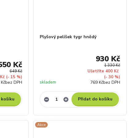
Plyšový pelíšek tygr hnědý
930 Kč
550 Kč
1 330 Kč
649 Kč
Ušetříte 400 Kč
 Kč
(- 15 %)
(- 30 %)
skladem
 Kč
bez DPH
769 Kč
bez DPH
 košíku
Přidat do košíku
Akce