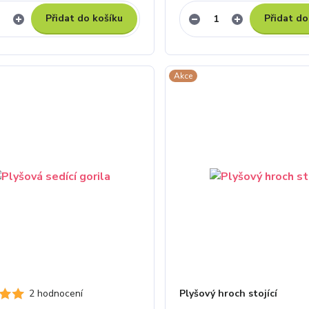
Přidat do košíku
Přidat do
Akce
2 hodnocení
Plyšový hroch stojící