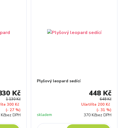
Plyšový leopard sedící
830 Kč
448 Kč
1 130 Kč
648 Kč
říte 300 Kč
Ušetříte 200 Kč
(- 27 %)
(- 31 %)
skladem
 Kč
bez DPH
370 Kč
bez DPH