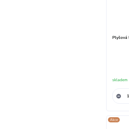
Plyšová l
skladem
Akce