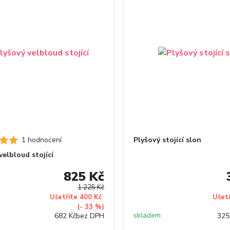
1 hodnocení
Plyšový stojící slon
velbloud stojící
825 Kč
1 225 Kč
Ušetříte 400 Kč
Ušet
(- 33 %)
skladem
682 Kč
bez DPH
325