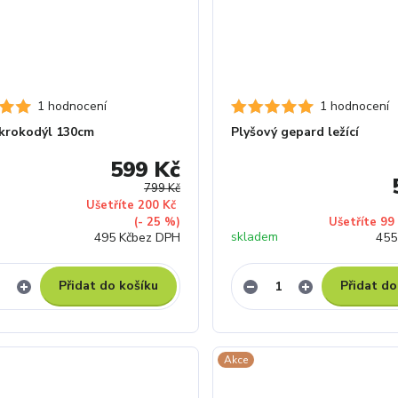
1 hodnocení
1 hodnocení
 krokodýl 130cm
Plyšový gepard ležící
599 Kč
799 Kč
Ušetříte 200 Kč
(- 25 %)
Ušetříte 99
skladem
495 Kč
bez DPH
455
Přidat do košíku
Přidat do
Akce