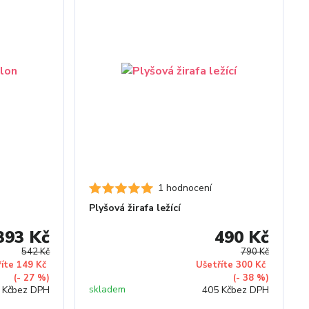
1 hodnocení
Plyšová žirafa ležící
393 Kč
490 Kč
542 Kč
790 Kč
říte 149 Kč
Ušetříte 300 Kč
(- 27 %)
(- 38 %)
skladem
 Kč
bez DPH
405 Kč
bez DPH