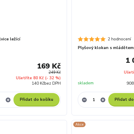
vice ležící
2 hodnocení
Plyšový klokan s mládětem
1 
169 Kč
249 Kč
Ušet
Ušetříte 80 Kč
(- 32 %)
skladem
140 Kč
bez DPH
908
Přidat do košíku
Přidat do
Akce