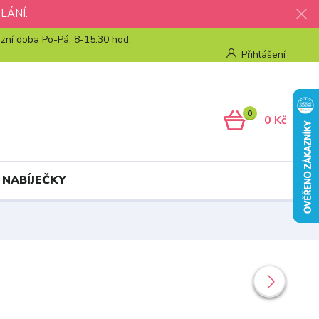
LÁNÍ.
zní doba Po-Pá, 8-15:30 hod.
Přihlášení
0
0 Kč
 NABÍJEČKY