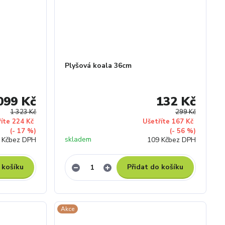
Plyšová koala 36cm
099 Kč
132 Kč
1 323 Kč
299 Kč
říte 224 Kč
Ušetříte 167 Kč
(- 17 %)
(- 56 %)
skladem
 Kč
bez DPH
109 Kč
bez DPH
 košíku
Přidat do košíku
Akce