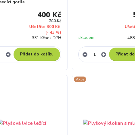
sedící gorila
400 Kč
700 Kč
Ušetříte 300 Kč
Ušet
(- 43 %)
skladem
331 Kč
bez DPH
488
Přidat do košíku
Přidat do
Akce