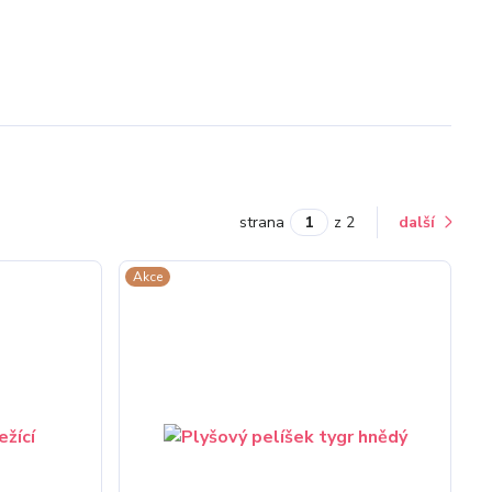
strana
z 2
další
Akce