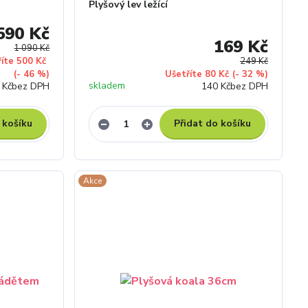
Plyšový lev ležící
590 Kč
169 Kč
1 090 Kč
říte 500 Kč
249 Kč
(- 46 %)
Ušetříte 80 Kč
(- 32 %)
skladem
 Kč
bez DPH
140 Kč
bez DPH
 košíku
Přidat do košíku
Akce