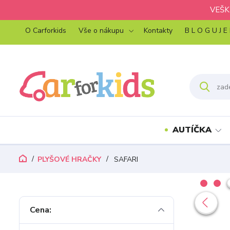
VEŠK
O Carforkids
Vše o nákupu
Kontakty
B L O G U J E
AUTÍČKA
PLYŠOVÉ HRAČKY
SAFARI
Cena: