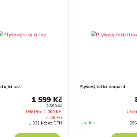
stojící lev
Plyšový ležící leopard
1 599 Kč
2 599 Kč
Ušetříte 1 000 Kč
Ušet
(- 38 %)
skladem
1 321 Kč
bez DPH
686