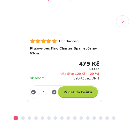
1 hodnocení
Plyšový pes King Charles Spaniel černý
Plyšový pes J
53cm
479 Kč
599 Kč
Ušetříte 120 Kč
(- 20 %)
skladem
skladem
396 Kč
bez DPH
Přidat do košíku