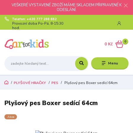
VEŠKERÉ VYSTAVENÉ ZBOŽÍ MÁME SKLADEM PŘIPRAVENÉ K
ODESLÁNÍ.
Telefon: +420 777 288 882
Provozní doba Po-Pá, 8-15:30
hod.
0
0 Kč
Menu
PLYŠOVÉ HRAČKY
PES
Plyšový pes Boxer sedící 64cm
Plyšový pes Boxer sedící 64cm
Akce