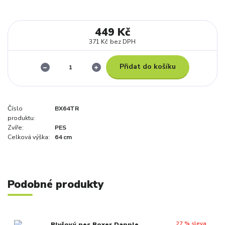
449 Kč
371 Kč
bez DPH
Přidat do košíku
Číslo
BX64TR
produktu:
Zvíře:
PES
Celková výška:
64 cm
Podobné produkty
27 % sleva
Plyšový pes Boxer Dapple