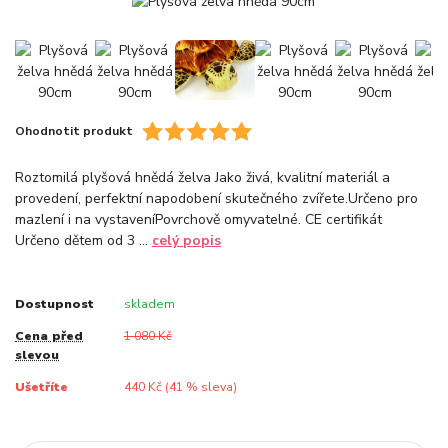
Ohodnotit produkt
Roztomilá plyšová hnědá želva Jako živá, kvalitní materiál a
provedení, perfektní napodobení skutečného zvířete.Určeno pro
mazlení i na vystaveníPovrchově omyvatelné. CE certifikát
Určeno dětem od 3 ...
celý popis
Dostupnost
skladem
Cena před
1 080 Kč
slevou
Ušetříte
440 Kč (
41
% sleva)