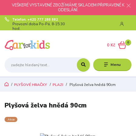
VEŠKERÉ VYSTAVENÉ ZBOŽÍ MÁME SKLADEM PŘIPRAVENÉ K
ODESLÁNÍ.
Telefon: +420 777 288 882
Provozní doba Po-Pá, 8-15:30
hod.
0
0 Kč
Menu
PLYŠOVÉ HRAČKY
PLAZI
Plyšová želva hnědá 90cm
Plyšová želva hnědá 90cm
Akce