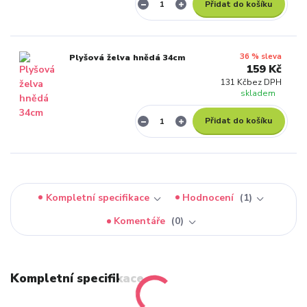
Přidat do košíku
36 % sleva
Plyšová želva hnědá 34cm
159 Kč
131 Kč
bez DPH
skladem
Přidat do košíku
Kompletní specifikace
Hodnocení
1
Komentáře
0
Kompletní specifikace