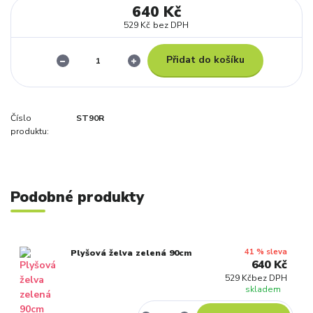
640 Kč
529 Kč
bez DPH
Přidat do košíku
Číslo
ST90R
produktu:
Podobné produkty
41 % sleva
Plyšová želva zelená 90cm
640 Kč
529 Kč
bez DPH
skladem