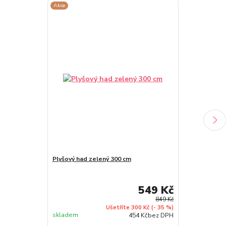
Akce
Akce
Plyšový had zelený 300 cm
Plyšový had o
549 Kč
849 Kč
Ušetříte 300 Kč
(- 35 %)
skladem
skladem
454 Kč
bez DPH