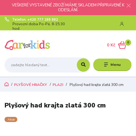
VEŠKERÉ VYSTAVENÉ ZBOŽÍ MÁME SKLADEM PŘIPRAVENÉ K
ODESLÁNÍ.
Telefon: +420 777 288 882
Provozní doba Po-Pá, 8-15:30
hod.
0
0 Kč
Menu
PLYŠOVÉ HRAČKY
PLAZI
Plyšový had krajta zlatá 300 cm
Plyšový had krajta zlatá 300 cm
Akce