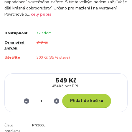
napodobení skutečného zvířete. S tímto velkým hadem zažijí Vaše
děti krásná dobrodružství. Určeno pro mazlení i na vystavení
Povrchově o...
celý popis
Dostupnost
skladem
Cena před
849 Kč
slevou
Ušetříte
300 Kč (
35
% sleva)
549 Kč
454 Kč
bez DPH
Přidat do košíku
Číslo
PN300L
produktu: