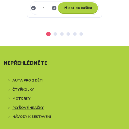
Přidat do košíku
NEPŘEHLÉDNĚTE
AUTA PRO 2 DĚTI
ČTYŘKOLKY
MOTORKY
PLYŠOVÉ HRAČKY
NÁVODY K SESTAVENÍ