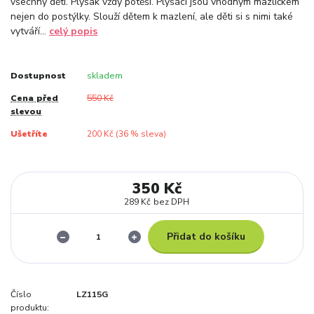
všechny děti. Plyšák vždy potěší. Plyšáci jsou vhodným mazlíčkem
nejen do postýlky. Slouží dětem k mazlení, ale děti si s nimi také
vytváří...
celý popis
Dostupnost
skladem
Cena před
550 Kč
slevou
Ušetříte
200 Kč (
36
% sleva)
350 Kč
289 Kč
bez DPH
Přidat do košíku
Číslo
LZ115G
produktu: