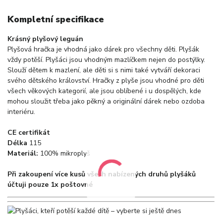
Kompletní specifikace
Krásný plyšový leguán
Plyšová hračka je vhodná jako dárek pro všechny děti. Plyšák
vždy potěší. Plyšáci jsou vhodným mazlíčkem nejen do postýlky.
Slouží dětem k mazlení, ale děti si s nimi také vytváří dekoraci
svého dětského království. Hračky z plyše jsou vhodné pro děti
všech věkových kategorií, ale jsou oblíbené i u dospělých, kde
mohou sloužit třeba jako pěkný a originální dárek nebo ozdoba
interiéru.
CE certifikát
Délka
115
Materiál:
100% mikroplyš
Při zakoupení více kusů všech nabízených druhů plyšáků
účtuji pouze 1x poštovné