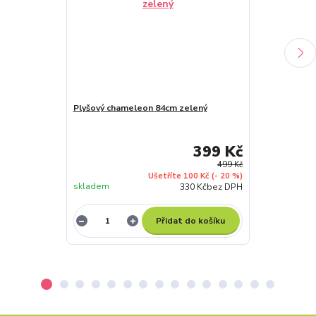
Plyšový chameleon 84cm zelený
Plyšový had K
399 Kč
499 Kč
Ušetříte 100 Kč
(- 20 %)
skladem
skladem
330 Kč
bez DPH
Přidat do košíku