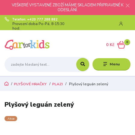
VEŠKERÉ VYSTAVENÉ ZBOŽÍ MÁME SKLADEM PŘIPRAVENÉ K
ODESLÁNÍ.
Telefon: +420 777 288 882
Provozní doba Po-Pá, 8-15:30
hod.
0
0 Kč
Menu
PLYŠOVÉ HRAČKY
PLAZI
Plyšový leguán zelený
Plyšový leguán zelený
Akce