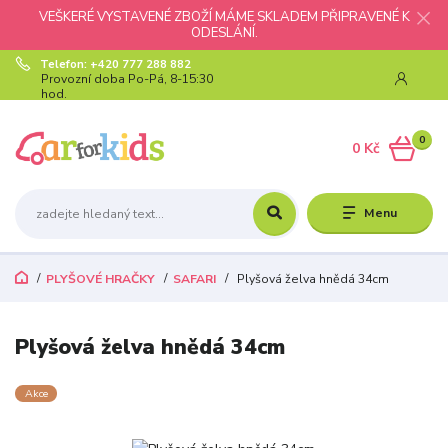
VEŠKERÉ VYSTAVENÉ ZBOŽÍ MÁME SKLADEM PŘIPRAVENÉ K
ODESLÁNÍ.
Telefon: +420 777 288 882
Provozní doba Po-Pá, 8-15:30
hod.
0
0 Kč
Menu
PLYŠOVÉ HRAČKY
SAFARI
Plyšová želva hnědá 34cm
Plyšová želva hnědá 34cm
Akce