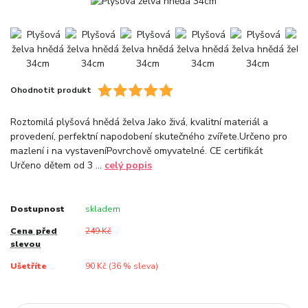
Ohodnotit produkt
Roztomilá plyšová hnědá želva Jako živá, kvalitní materiál a
provedení, perfektní napodobení skutečného zvířete.Určeno pro
mazlení i na vystaveníPovrchově omyvatelné. CE certifikát
Určeno dětem od 3 ...
celý popis
Dostupnost
skladem
Cena před
249 Kč
slevou
Ušetříte
90 Kč (
36
% sleva)