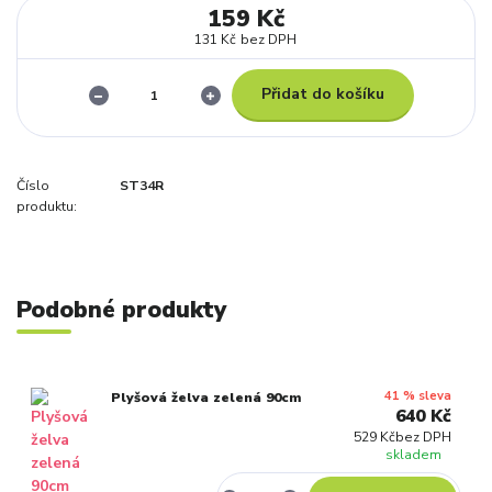
159 Kč
131 Kč
bez DPH
Přidat do košíku
Číslo
ST34R
produktu:
Podobné produkty
41 % sleva
Plyšová želva zelená 90cm
640 Kč
529 Kč
bez DPH
skladem