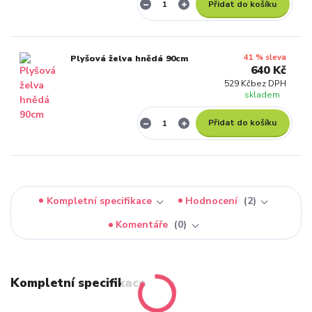
Přidat do košíku
41 % sleva
Plyšová želva hnědá 90cm
640 Kč
529 Kč
bez DPH
skladem
Přidat do košíku
Kompletní specifikace
Hodnocení
2
Komentáře
0
Kompletní specifikace