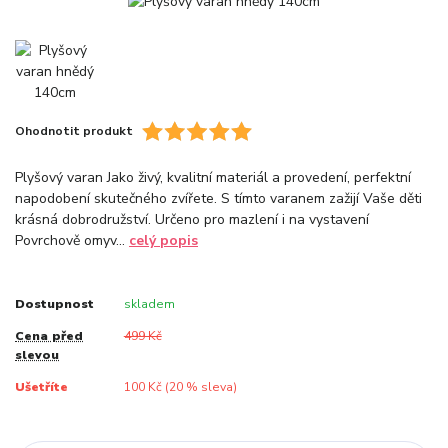
Ohodnotit produkt
Plyšový varan Jako živý, kvalitní materiál a provedení, perfektní
napodobení skutečného zvířete. S tímto varanem zažijí Vaše děti
krásná dobrodružství. Určeno pro mazlení i na vystavení
Povrchově omyv...
celý popis
Dostupnost
skladem
Cena před
499 Kč
slevou
Ušetříte
100 Kč (
20
% sleva)