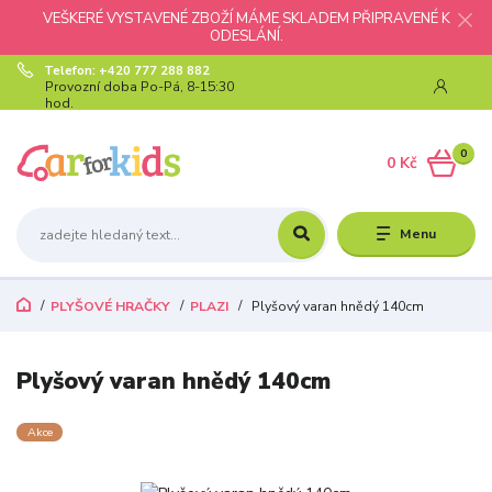
VEŠKERÉ VYSTAVENÉ ZBOŽÍ MÁME SKLADEM PŘIPRAVENÉ K
ODESLÁNÍ.
Telefon: +420 777 288 882
Provozní doba Po-Pá, 8-15:30
hod.
0
0 Kč
Menu
PLYŠOVÉ HRAČKY
PLAZI
Plyšový varan hnědý 140cm
Plyšový varan hnědý 140cm
Akce