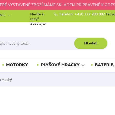
ERÉ VYSTAVENÉ ZBOŽÍ MÁME SKLADEM PŘIPRAVENÉ K ODES
Nevíte si
Telefon: +420 777 288 882
Provo
 M E
rady?
Zavolejte.
Hledat
MOTORKY
PLYŠOVÉ HRAČKY
BATERIE,
m modrý