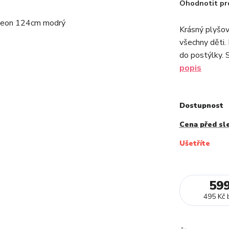
Ohodnotit pr
Krásný plyšov
všechny děti.
do postýlky. S
popis
Dostupnost
Cena před sl
Ušetříte
59
495 Kč