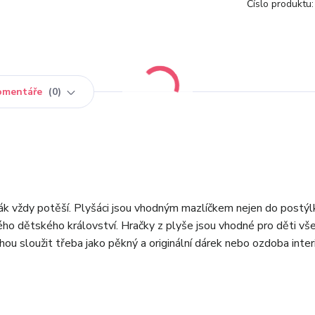
Číslo produktu:
omentáře
0
ák vždy potěší. Plyšáci jsou vhodným mazlíčkem nejen do postýlk
vého dětského království. Hračky z plyše jsou vhodné pro děti vš
hou sloužit třeba jako pěkný a originální dárek nebo ozdoba interi