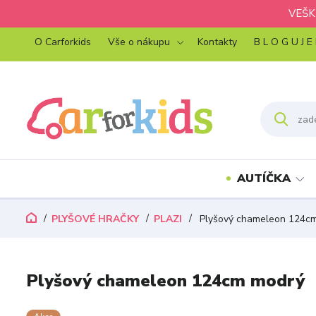
VEŠK
O Carforkids
Vše o nákupu
Kontakty
B L O G U J E
AUTÍČKA
PLYŠOVÉ HRAČKY
PLAZI
Plyšový chameleon 124c
Plyšový chameleon 124cm modrý