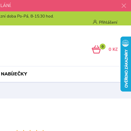
LÁNÍ.
zní doba Po-Pá, 8-15:30 hod.
Přihlášení
0
0 Kč
 NABÍJEČKY