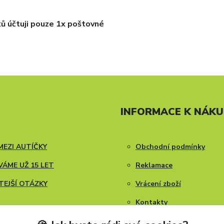
ků účtuji pouze 1x poštovné
INFORMACE K NÁK
MEZI AUTÍČKY
Obchodní podmínky
ÁME UŽ 15 LET
Reklamace
TEJŠÍ OTÁZKY
Vrácení zboží
Kontakty
Blog