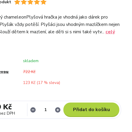
odukt
ý chameleonPlyšová hračka je vhodná jako dárek pro
 Plyšák vždy potěší. Plyšáci jsou vhodným mazlíčkem nejen
louží dětem k mazlení, ale děti si s nimi také vytv...
celý
skladem
evou
722 Kč
123 Kč (
17
% sleva)
9 Kč
Přidat do košíku
bez DPH