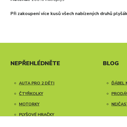
Při zakoupení více kusů všech nabízených druhů plyšá
NEPŘEHLÉDNĚTE
BLOG
AUTA PRO 2 DĚTI
ĎÁBEL 
ČTYŘKOLKY
PRODÁV
MOTORKY
NEJČAS
PLYŠOVÉ HRAČKY
NÁVODY K SESTAVENÍ