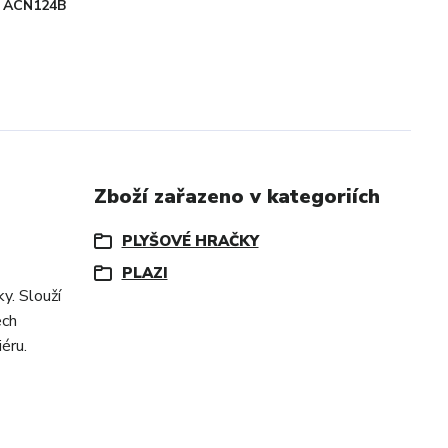
ACN124B
Zboží zařazeno v kategoriích
PLYŠOVÉ HRAČKY
PLAZI
y. Slouží
ech
éru.