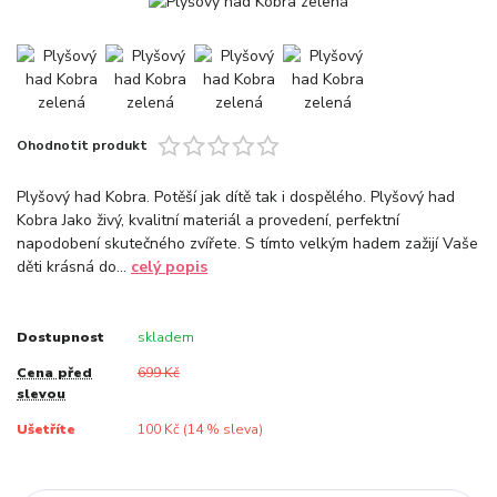
Ohodnotit produkt
Plyšový had Kobra. Potěší jak dítě tak i dospělého. Plyšový had
Kobra Jako živý, kvalitní materiál a provedení, perfektní
napodobení skutečného zvířete. S tímto velkým hadem zažijí Vaše
děti krásná do...
celý popis
Dostupnost
skladem
Cena před
699 Kč
slevou
Ušetříte
100 Kč (
14
% sleva)