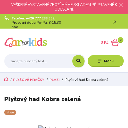
VEŠKERÉ VYSTAVENÉ ZBOŽÍ MÁME SKLADEM PŘIPRAVENÉ K
ODESLÁNÍ.
Telefon: +420 777 288 882
Provozní doba Po-Pá, 8-15:30
hod.
0
0 Kč
Menu
PLYŠOVÉ HRAČKY
PLAZI
Plyšový had Kobra zelená
Plyšový had Kobra zelená
Akce