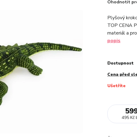
Ohodnotit pr
Plyšový kroko
TOP CENA Plyš
materiál a pro
popis
Dostupnost
Cena před sl
Ušetříte
59
495 Kč