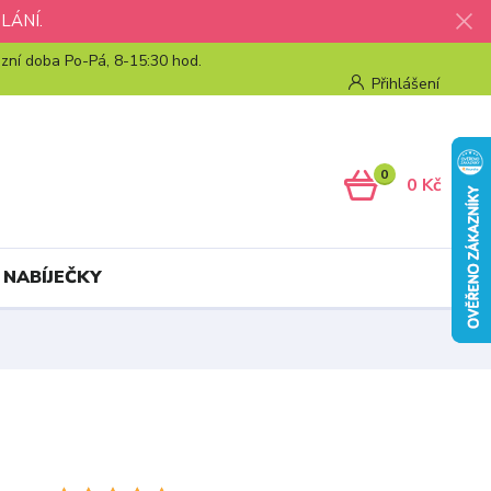
LÁNÍ.
zní doba Po-Pá, 8-15:30 hod.
Přihlášení
0
0 Kč
 NABÍJEČKY