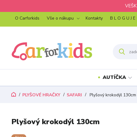
VEŠK
O Carforkids
Vše o nákupu
Kontakty
B L O G U J E
AUTÍČKA
PLYŠOVÉ HRAČKY
SAFARI
Plyšový krokodýl 130cm
Plyšový krokodýl 130cm