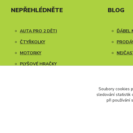
NEPŘEHLÉDNĚTE
BLOG
AUTA PRO 2 DĚTI
ĎÁBEL 
ČTYŘKOLKY
PRODÁV
MOTORKY
NEJČAS
PLYŠOVÉ HRAČKY
NÁVODY K SESTAVENÍ
Soubory cookies 
sledování statisti
při používání 