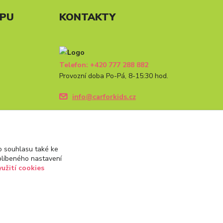
UPU
KONTAKTY
Telefon: +420 777 288 882
Provozní doba Po-Pá, 8-15:30 hod.
info@carforkids.cz
 souhlasu také ke
blíbeného nastavení
yužití cookies