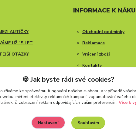
INFORMACE K NÁK
MEZI AUTÍČKY
Obchodní podmínky
ÁME UŽ 15 LET
Reklamace
TEJŠÍ OTÁZKY
Vrácení zboží
Kontakty
Blog
🍪 Jak byste rádi své cookies?
používáme ke správnému fungování našeho e-shopu a v případě vašeho
k o webu, měření efektivity reklamních kampaní, zapamatování vašeho o
stránek, či zobrazení reklam odpovídajících vašim preferencím.
Více k v
Souhlasím
Nastavení