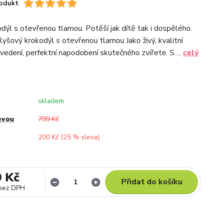
odukt
dýl s otevřenou tlamou. Potěší jak dítě tak i dospělého.
ový krokodýl s otevřenou tlamou Jako živý, kvalitní
vedení, perfektní napodobení skutečného zvířete. S ...
celý
skladem
evou
799 Kč
200 Kč (
25
% sleva)
9 Kč
Přidat do košíku
bez DPH