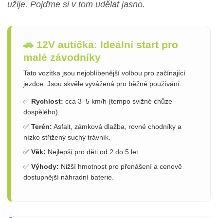
užije. Pojďme si v tom udělat jasno.
🚗 12V autíčka: Ideální start pro
malé závodníky
Tato vozítka jsou nejoblíbenější volbou pro začínající
jezdce. Jsou skvěle vyvážená pro běžné používání.
✅
Rychlost:
cca 3–5 km/h (tempo svižné chůze
dospělého).
✅
Terén:
Asfalt, zámková dlažba, rovné chodníky a
nízko střižený suchý trávník.
✅
Věk:
Nejlepší pro děti od 2 do 5 let.
✅
Výhody:
Nižší hmotnost pro přenášení a cenově
dostupnější náhradní baterie.