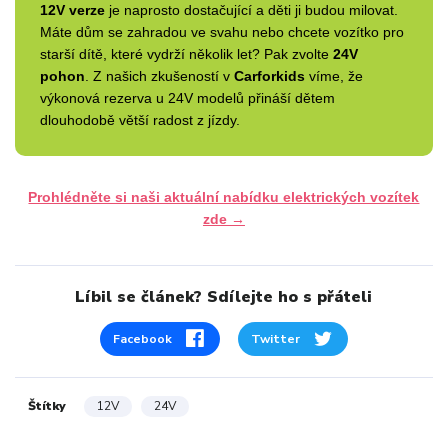
12V verze
je naprosto dostačující a děti ji budou milovat.
Máte dům se zahradou ve svahu nebo chcete vozítko pro
starší dítě, které vydrží několik let? Pak zvolte
24V
pohon
. Z našich zkušeností v
Carforkids
víme, že
výkonová rezerva u 24V modelů přináší dětem
dlouhodobě větší radost z jízdy.
Prohlédněte si naši aktuální nabídku elektrických vozítek
zde →
Líbil se článek? Sdílejte ho s přáteli
Facebook
Twitter
Štítky
12V
24V