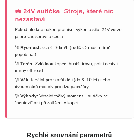
🚜 24V autíčka: Stroje, které nic
nezastaví
Pokud hledáte nekompromisní výkon a sílu, 24V verze
je pro vás správná cesta.
🚀
Rychlost:
cca 6–9 km/h (rodič už musí mírně
popobíhat).
🚀
Terén:
Zvládnou kopce, hustší trávu, polní cesty i
mírný off-road.
🚀
Věk:
Ideální pro starší děti (do 8–10 let) nebo
dvoumístné modely pro dva pasažéry.
🚀
Výhody:
Vysoký točivý moment – autíčko se
"neutaví" ani při zatížení v kopci.
Rychlé srovnání parametrů