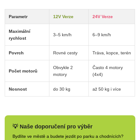
Parametr
12V Verze
24V Verze
Maximální
3–5 km/h
6–9 km/h
rychlost
Povrch
Rovné cesty
Tráva, kopce, terén
Obvykle 2
Často 4 motory
Počet motorů
motory
(4x4)
Nosnost
do 30 kg
až 50 kg i více
💡 Naše doporučení pro výběr
Bydlíte ve městě a budete jezdit po parku a chodnících?