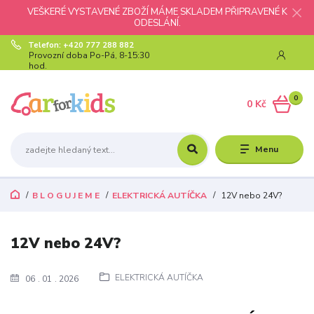
VEŠKERÉ VYSTAVENÉ ZBOŽÍ MÁME SKLADEM PŘIPRAVENÉ K
ODESLÁNÍ.
Telefon: +420 777 288 882
Provozní doba Po-Pá, 8-15:30
hod.
0
0 Kč
Menu
B L O G U J E M E
ELEKTRICKÁ AUTÍČKA
12V nebo 24V?
12V nebo 24V?
ELEKTRICKÁ AUTÍČKA
06
01
2026