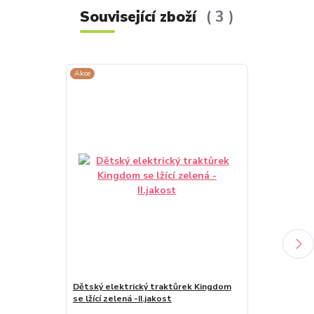
Související zboží
3
Akce
Akce
Dětský elektrický traktůrek Kingdom
se lžící zelená -II.jakost
Dětský elektr