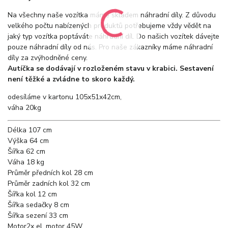
Na všechny naše vozítka máme skladem náhradní díly. Z důvodu
velkého počtu nabízených produktů potřebujeme vždy vědět na
jaký typ vozítka poptáváte náhradní díl. Do našich vozítek dávejte
pouze náhradní díly od nás. Pro naše zákazníky máme náhradní
díly za zvýhodněné ceny.
Autíčka se dodávají v rozloženém stavu v krabici. Sestavení
není těžké a zvládne to skoro každý.
odesíláme v kartonu 105x51x42cm,
váha 20kg
Délka
107 cm
Výška
64 cm
Šířka
62 cm
Váha
18 kg
Průměr předních kol
28 cm
Průměr zadních kol
32 cm
Šířka kol
12 cm
Šířka sedačky
8 cm
Šířka sezení
33 cm
Motor
2x el. motor 45W