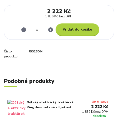
2 222 Kč
1 836 Kč
bez DPH
Přidat do košíku
Číslo
JS328DM
produktu:
Podobné produkty
39 % sleva
Dětský elektrický traktůrek
2 222 Kč
Kingdom zelená -II.jakost
1 836 Kč
bez DPH
skladem