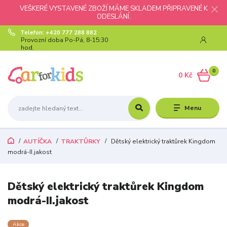
VEŠKERÉ VYSTAVENÉ ZBOŽÍ MÁME SKLADEM PŘIPRAVENÉ K
ODESLÁNÍ.
Telefon: +420 777 288 882
Provozní doba Po-Pá, 8-15:30
hod.
0
0 Kč
Menu
AUTÍČKA
TRAKTŮRKY
Dětský elektrický traktůrek Kingdom
modrá-II.jakost
Dětský elektrický traktůrek Kingdom
modrá-II.jakost
Akce