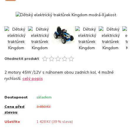
Ohodnotit produkt
2 motory 45W /12V s náhonem obou zadních kol, 4 možné
rychlosti.
celý popis
Dostupnost
skladem
Cena před
3 650 Kč
slevou
Ušetříte
1 428 Kč (
39
% sleva)