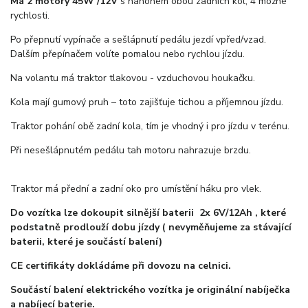
Má 2 motory 45W /12V
s náhonem obou zadních kol, 4 možné
rychlosti.
Po přepnutí vypínače a sešlápnutí pedálu jezdí vpřed/vzad.
Dalším přepínačem volíte pomalou nebo rychlou jízdu.
Na volantu má traktor tlakovou - vzduchovou houkačku.
Kola mají gumový pruh – toto zajišťuje tichou a příjemnou jízdu.
Traktor pohání obě zadní kola, tím je vhodný i pro jízdu v terénu.
Při nesešlápnutém pedálu tah motoru nahrazuje brzdu.
Traktor má přední a zadní oko pro umístění háku pro vlek.
Do vozítka lze dokoupit silnější baterii 2x 6V/12Ah , které
podstatně prodlouží dobu jízdy ( nevyměňujeme za stávající
baterii, které je součástí balení)
CE certifikáty dokládáme při dovozu na celnici.
Součástí balení elektrického vozítka je originální nabíječka
a nabíjecí baterie.