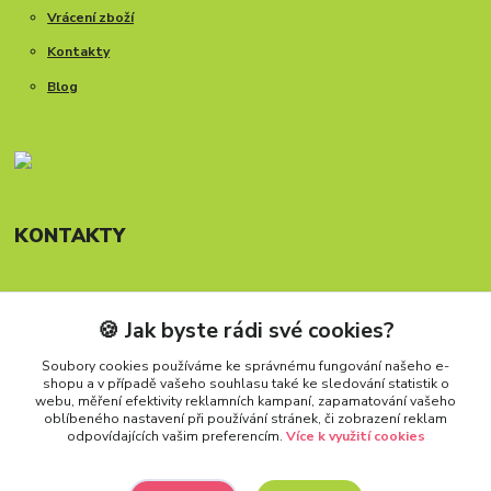
Vrácení zboží
Kontakty
Blog
KONTAKTY
🍪 Jak byste rádi své cookies?
Telefon: +420 777 288 882
Provozní doba Po-Pá, 8-15:30 hod.
Soubory cookies používáme ke správnému fungování našeho e-
shopu a v případě vašeho souhlasu také ke sledování statistik o
info@carforkids.cz
webu, měření efektivity reklamních kampaní, zapamatování vašeho
oblíbeného nastavení při používání stránek, či zobrazení reklam
odpovídajících vašim preferencím.
Více k využití cookies