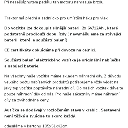
Při nesešlápnutém pedálu tah motoru nahrazuje brzdu.
Traktor má přední a zadní oko pro umístění háku pro vlek.
Do vozítka lze dokoupit silnější baterii 2x 6V/12Ah , které
podstatně prodlouží dobu jízdy ( nevyměňujeme za stávající
baterii, které je součástí balení)
CE certifikáty dokládáme při dovozu na celnici.
Součástí balení elektrického vozítka je originální nabíječka
a nabíjecí baterie.
Na všechny naše vozítka máme skladem náhradní díly. Z důvodu
velkého počtu nabízených produktů potřebujeme vždy vědět na
jaký typ vozítka poptáváte náhradní díl. Do našich vozítek dávejte
pouze náhradní díly od nás. Pro naše zákazníky máme náhradní
díly za zvýhodněné ceny.
Autíčka se dodávají v rozloženém stavu v krabici. Sestavení
není těžké a zvládne to skoro každý.
odesíláme v kartonu 105x51x42cm,