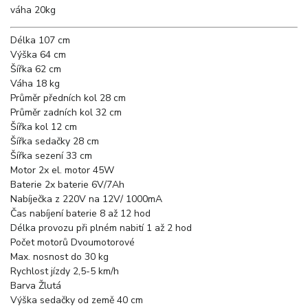
váha 20kg
Délka
107 cm
Výška
64 cm
Šířka
62 cm
Váha
18 kg
Průměr předních kol
28 cm
Průměr zadních kol
32 cm
Šířka kol
12 cm
Šířka sedačky
28 cm
Šířka sezení
33 cm
Motor
2x el. motor 45W
Baterie
2x baterie 6V/7Ah
Nabíječka
z 220V na 12V/ 1000mA
Čas nabíjení baterie
8 až 12 hod
Délka provozu při plném nabití
1 až 2 hod
Počet motorů
Dvoumotorové
Max. nosnost
do 30 kg
Rychlost jízdy
2,5-5 km/h
Barva
Žlutá
Výška sedačky od země
40 cm