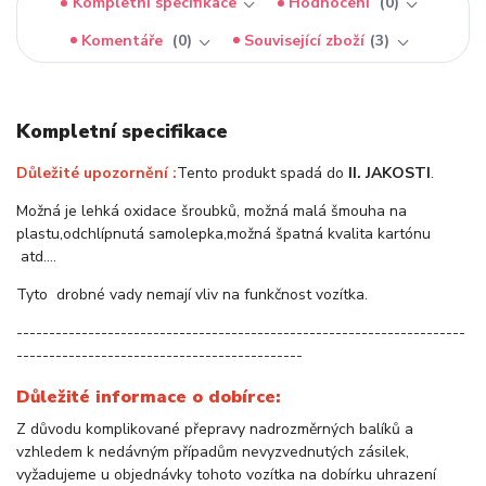
Kompletní specifikace
Hodnocení
0
Komentáře
0
Související zboží
3
Kompletní specifikace
Důležité upozornění :
Tento produkt spadá do
II. JAKOSTI
.
Možná je lehká oxidace šroubků, možná malá šmouha na
plastu,odchlípnutá samolepka,možná špatná kvalita kartónu
atd….
Tyto drobné vady nemají vliv na funkčnost vozítka.
---------------------------------------------------------------------
--------------------------------------------
Důležité informace o dobírce:
Z důvodu komplikované přepravy nadrozměrných balíků a
vzhledem k nedávným případům nevyzvednutých zásilek,
vyžadujeme u objednávky tohoto vozítka na dobírku uhrazení