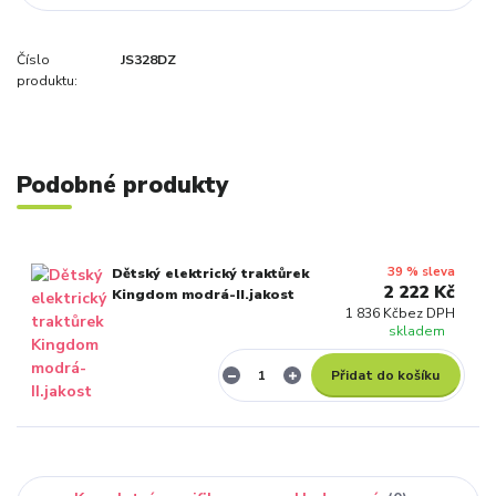
Číslo
JS328DZ
produktu:
Podobné produkty
39 % sleva
Dětský elektrický traktůrek
2 222 Kč
Kingdom modrá-II.jakost
1 836 Kč
bez DPH
skladem
Přidat do košíku