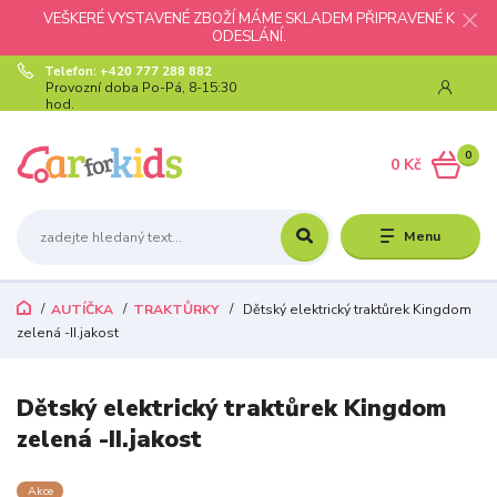
VEŠKERÉ VYSTAVENÉ ZBOŽÍ MÁME SKLADEM PŘIPRAVENÉ K
ODESLÁNÍ.
Telefon: +420 777 288 882
Provozní doba Po-Pá, 8-15:30
hod.
0
0 Kč
Menu
AUTÍČKA
TRAKTŮRKY
Dětský elektrický traktůrek Kingdom
zelená -II.jakost
Dětský elektrický traktůrek Kingdom
zelená -II.jakost
Akce