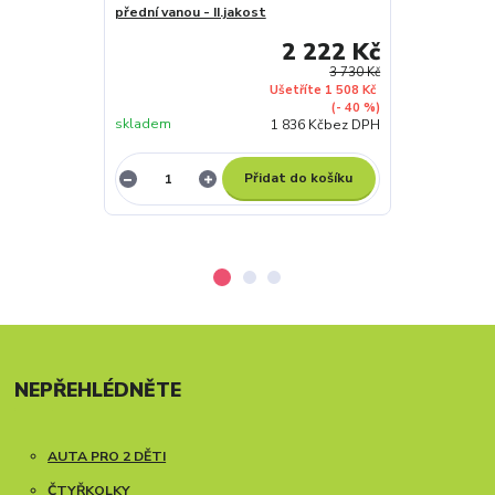
přední vanou - II.jakost
2 222 Kč
3 730 Kč
Ušetříte 1 508 Kč
(- 40 %)
skladem
skladem
1 836 Kč
bez DPH
Přidat do košíku
NEPŘEHLÉDNĚTE
AUTA PRO 2 DĚTI
ČTYŘKOLKY