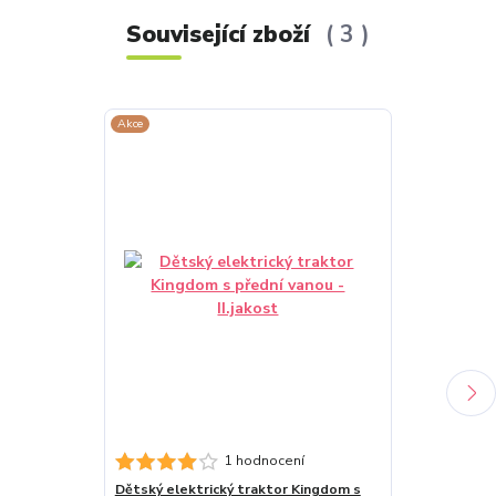
Související zboží
3
Akce
Akce
Dětský elektr
1 hodnocení
se lžící zelená
Dětský elektrický traktor Kingdom s