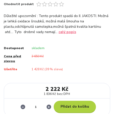
Ohodnotit produkt
Důležité upozornění : Tento produkt spadá do II. JAKOSTI. Možná
je lehká oxidace šroubků, možná malá šmouha na
plastu,odchlípnutá samolepka,možná špatná kvalita kartónu
atd…. Tyto drobné vady nemají...
celý popis
Dostupnost
skladem
Cena před
3 650 Kč
slevou
Ušetříte
1 428 Kč (
39
% sleva)
2 222 Kč
1 836 Kč
bez DPH
Přidat do košíku