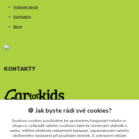
Vrácení zboží
Kontakty
Blog
KONTAKTY
🍪 Jak byste rádi své cookies?
Telefon: +420 777 288 882
Provozní doba Po-Pá, 8-15:30 hod.
Soubory cookies používáme ke správnému fungování našeho e-
shopu a v případě vašeho souhlasu také ke sledování statistik o
info@carforkids.cz
webu, měření efektivity reklamních kampaní, zapamatování vašeho
oblíbeného nastavení při používání stránek, či zobrazení reklam