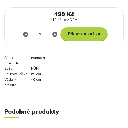
499 Kč
412 Kč
bez DPH
Přidat do košíku
Číslo
HR65SH
produktu:
Zvíře:
KŮŇ
Celková výška:
65 cm
Výška k
40 cm
hřbetu:
Podobné produkty