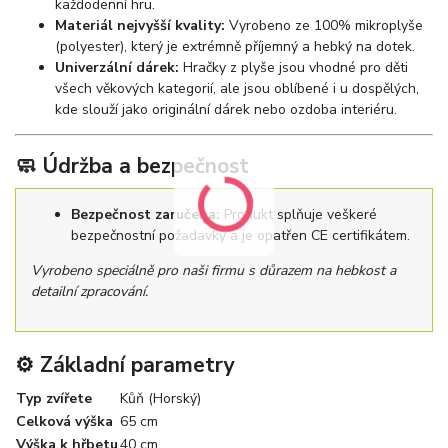
každodenní hru.
Materiál nejvyšší kvality:
Vyrobeno ze 100% mikroplyše
(polyester), který je extrémně příjemný a hebký na dotek.
Univerzální dárek:
Hračky z plyše jsou vhodné pro děti
všech věkových kategorií, ale jsou oblíbené i u dospělých,
kde slouží jako originální dárek nebo ozdoba interiéru.
🧼 Údržba a bezpečnost
Bezpečnost zaručena:
Produkt splňuje veškeré
bezpečnostní požadavky a je opatřen CE certifikátem.
Vyrobeno speciálně pro naši firmu s důrazem na hebkost a
detailní zpracování.
⚙️ Základní parametry
Typ zvířete
Kůň (Horský)
Celková výška
65 cm
Výška k hřbetu
40 cm