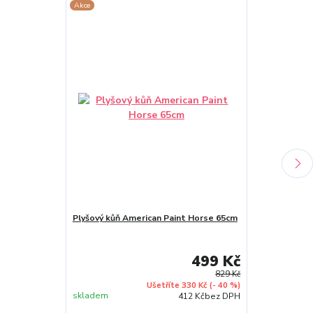
Akce
Akce
Plyšový kůň American Paint Horse 65cm
Plyšový kůň H
499 Kč
829 Kč
Ušetříte 330 Kč
(- 40 %)
skladem
skladem
412 Kč
bez DPH