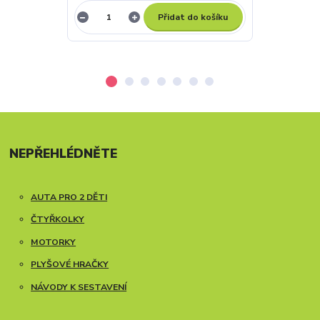
Přidat do košíku
NEPŘEHLÉDNĚTE
AUTA PRO 2 DĚTI
ČTYŘKOLKY
MOTORKY
PLYŠOVÉ HRAČKY
NÁVODY K SESTAVENÍ