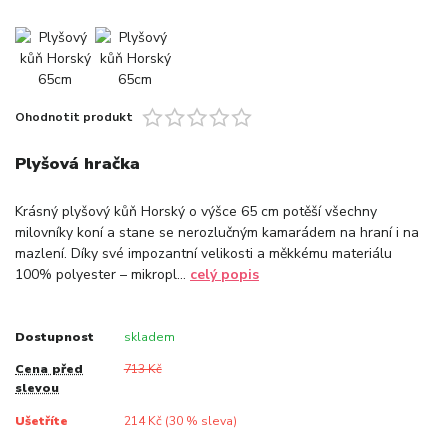
Ohodnotit produkt
Plyšová hračka
Krásný plyšový kůň Horský o výšce 65 cm potěší všechny
milovníky koní a stane se nerozlučným kamarádem na hraní i na
mazlení. Díky své impozantní velikosti a měkkému materiálu
100% polyester – mikropl...
celý popis
Dostupnost
skladem
Cena před
713 Kč
slevou
Ušetříte
214 Kč (
30
% sleva)