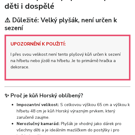
děti i dospělé
⚠️ Důležité: Velký plyšák, není určen k
sezení
UPOZORNĚNÍ K POUŽITÍ:
I přes svou velikost není tento plyšový kůň určen k sezení
na hřbetu nebo jízdě na hřbetu. Je to primárně hračka a
dekorace.
✨ Proč je kůň Horský oblíbený?
Impozantní velikost:
S celkovou výškou 65 cm a výškou k
hřbetu 48 cm je kůň Horský výrazným prvkem, který
zaručeně zaujme.
Nerozlučný kamarád:
Plyšák je vhodný jako dárek pro
všechny děti a je ideálním mazlíčkem do postýlky i pro