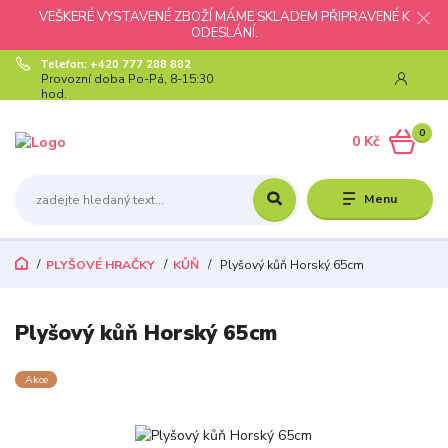
VEŠKERÉ VYSTAVENÉ ZBOŽÍ MÁME SKLADEM PŘIPRAVENÉ K
ODESLÁNÍ.
Telefon: +420 777 288 882
Provozní doba Po-Pá, 8-15:30
hod.
0
0 Kč
Menu
PLYŠOVÉ HRAČKY
KŮŇ
Plyšový kůň Horský 65cm
Plyšový kůň Horský 65cm
Akce