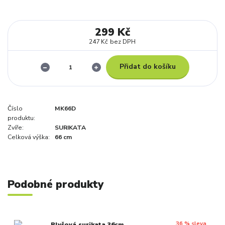
299 Kč
247 Kč
bez DPH
Přidat do košíku
Číslo
MK66D
produktu:
Zvíře:
SURIKATA
Celková výška:
66 cm
Podobné produkty
36 % sleva
Plyšová surikata 36cm