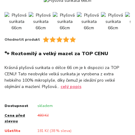
Ohodnotit produkt
🐾 Roztomilý a velký mazel za TOP CENU
Krásná plyšová surikata o délce 66 cm je k dispozici za TOP
CENU! Tato neobvykle velká surikata je vyrobena z extra
hebkého 100% mikroplyše, díky čemuž je ideální pro velké
objímání a mazlení. Plyšová...
celý popis
Dostupnost
skladem
Cena před
480 Kč
slevou
Ušetříte
181 Kč (
38
% sleva)