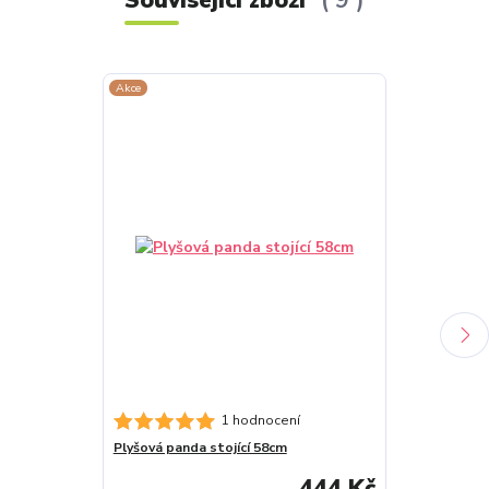
Akce
Akce
Plyšová koala
1 hodnocení
Plyšová panda stojící 58cm
444 Kč