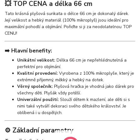
💥 TOP CENA a délka 66 cm
Tato krásná plyšová surikata o délce 66 cm je dokonalý dárek.
Její velikost a hebký materiál (100% mikroplyš) jsou ideální pro
maximální pohodlí a objímání. Pořiďte si ji za neodolatelnou TOP
CENU!
➡️ Hlavní benefity:
Unikátní velikost:
Délka 66 cm je nepřehlédnutelná a
perfektní pro objímání.
Kvalitní provedení:
Vyrobena z 100% mikroplyše, který je
extrémně příjemný, měkký a hebký na dotek.
Věrný společník:
Plyšová hračka je vhodná jako dárek pro
všechny děti. Plyšák vždy potěší.
Univerzální použití:
Slouží dětem k mazlení, ale děti si s
nimi také vytváří dekoraci svého dětského království. Je
oblíbená i u dospělých.
⚙️ Základní parametry