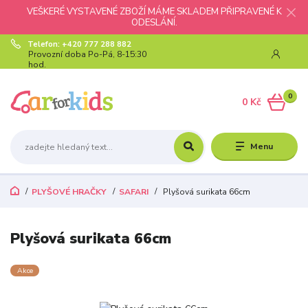
VEŠKERÉ VYSTAVENÉ ZBOŽÍ MÁME SKLADEM PŘIPRAVENÉ K
ODESLÁNÍ.
Telefon: +420 777 288 882
Provozní doba Po-Pá, 8-15:30
hod.
0
0 Kč
Menu
PLYŠOVÉ HRAČKY
SAFARI
Plyšová surikata 66cm
Plyšová surikata 66cm
Akce