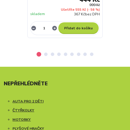
999 Kč
Ušetříte 555 Kč
(- 56 %)
skladem
skladem
367 Kč
bez DPH
Přidat do košíku
NEPŘEHLÉDNĚTE
AUTA PRO 2 DĚTI
ČTYŘKOLKY
MOTORKY
PLYŠOVÉ HRAČKY