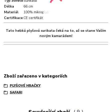
Typ zvířete
Surikata
Délka
66 cm
Materiál
100% mikroplyš
Certifikace
CE certifikát
Tato hebká plyšová surikata čeká na to, až se stane Vaším
novým kamarádem!
Zboží zařazeno v kategoriích
PLYŠOVÉ HRAČKY
SAFARI
Související zboží
9