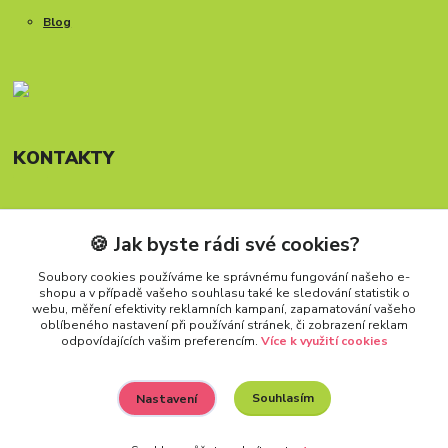
Blog
KONTAKTY
🍪 Jak byste rádi své cookies?
Telefon: +420 777 288 882
Provozní doba Po-Pá, 8-15:30 hod.
Soubory cookies používáme ke správnému fungování našeho e-
shopu a v případě vašeho souhlasu také ke sledování statistik o
info@carforkids.cz
webu, měření efektivity reklamních kampaní, zapamatování vašeho
oblíbeného nastavení při používání stránek, či zobrazení reklam
odpovídajících vašim preferencím.
Více k využití cookies
Souhlasím
Nastavení
Všechna práva vyhrazena. Copyright (2009 – 2026) Carfokids™