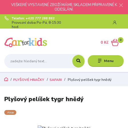
VEŠKERÉ VYSTAVENÉ ZBOŽÍ MÁME SKLADEM PŘIPRAVENÉ K
ODESLÁNÍ.
Telefon: +420 777 288 882
Provozní doba Po-Pá, 8-15:30
hod.
0
0 Kč
Menu
PLYŠOVÉ HRAČKY
SAFARI
Plyšový pelíšek tygr hnědý
Plyšový pelíšek tygr hnědý
Akce