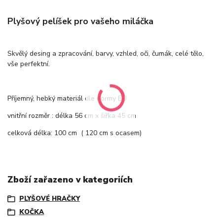
Plyšový pelíšek pro vašeho miláčka
Skvělý desing a zpracování, barvy, vzhled, oči, čumák, celé tělo,
vše perfektní.
Příjemný, hebký materiál dle normy EU.
vnitřní rozměr : délka 56 cm x šířka 45 cm
celková délka: 100 cm ( 120 cm s ocasem)
Zboží zařazeno v kategoriích
PLYŠOVÉ HRAČKY
KOČKA