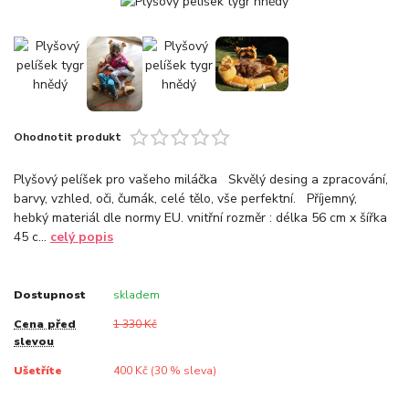
Ohodnotit produkt
Plyšový pelíšek pro vašeho miláčka Skvělý desing a zpracování,
barvy, vzhled, oči, čumák, celé tělo, vše perfektní. Příjemný,
hebký materiál dle normy EU. vnitřní rozměr : délka 56 cm x šířka
45 c...
celý popis
Dostupnost
skladem
Cena před
1 330 Kč
slevou
Ušetříte
400 Kč (
30
% sleva)