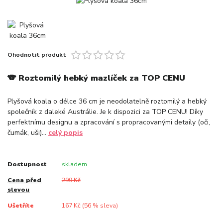
Ohodnotit produkt
🐨 Roztomilý hebký mazlíček za TOP CENU
Plyšová koala o délce 36 cm je neodolatelně roztomilý a hebký
společník z daleké Austrálie. Je k dispozici za TOP CENU! Díky
perfektnímu designu a zpracování s propracovanými detaily (oči,
čumák, uši)...
celý popis
Dostupnost
skladem
Cena před
299 Kč
slevou
Ušetříte
167 Kč (
56
% sleva)