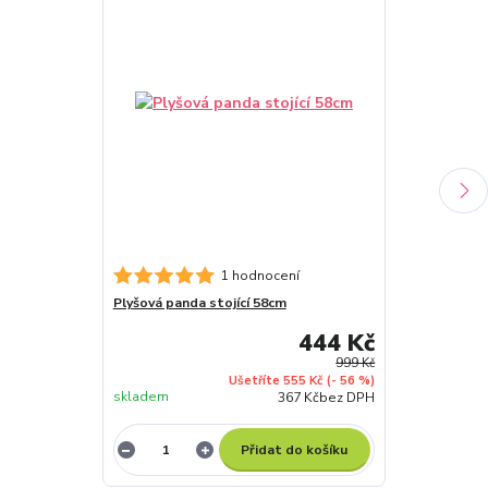
1 hodnocení
Plyšová panda stojící 58cm
Plyšová surik
444 Kč
999 Kč
Ušetříte 555 Kč
(- 56 %)
skladem
skladem
367 Kč
bez DPH
Přidat do košíku