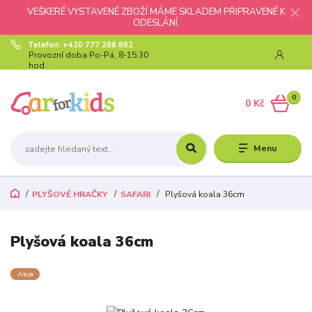
VEŠKERÉ VYSTAVENÉ ZBOŽÍ MÁME SKLADEM PŘIPRAVENÉ K
ODESLÁNÍ.
Telefon: +420 777 288 882
Provozní doba Po-Pá, 8-15:30
hod.
0
0 Kč
Menu
PLYŠOVÉ HRAČKY
SAFARI
Plyšová koala 36cm
Plyšová koala 36cm
Akce