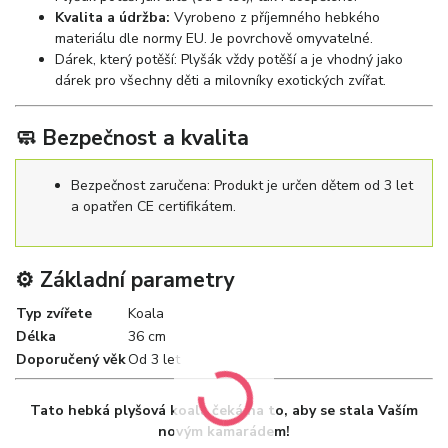
Kvalita a údržba:
Vyrobeno z příjemného hebkého
materiálu dle normy EU. Je povrchově omyvatelné.
Dárek, který potěší: Plyšák vždy potěší a je vhodný jako
dárek pro všechny děti a milovníky exotických zvířat.
🧼 Bezpečnost a kvalita
Bezpečnost zaručena: Produkt je určen dětem od 3 let
a opatřen CE certifikátem.
⚙️ Základní parametry
Typ zvířete
Koala
Délka
36 cm
Doporučený věk
Od 3 let
Tato hebká plyšová koala čeká na to, aby se stala Vaším
novým kamarádem!