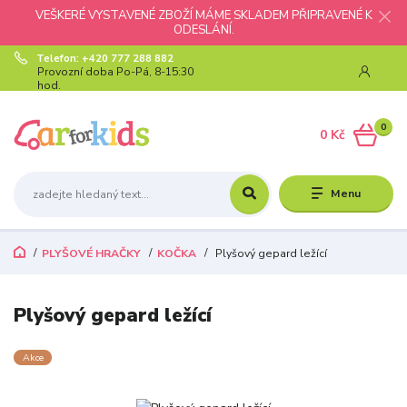
VEŠKERÉ VYSTAVENÉ ZBOŽÍ MÁME SKLADEM PŘIPRAVENÉ K
ODESLÁNÍ.
Telefon: +420 777 288 882
Provozní doba Po-Pá, 8-15:30
hod.
0
0 Kč
Menu
PLYŠOVÉ HRAČKY
KOČKA
Plyšový gepard ležící
Plyšový gepard ležící
Akce