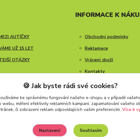
INFORMACE K NÁK
MEZI AUTÍČKY
Obchodní podmínky
ÁME UŽ 15 LET
Reklamace
TEJŠÍ OTÁZKY
Vrácení zboží
Kontakty
Blog
🍪 Jak byste rádi své cookies?
používáme ke správnému fungování našeho e-shopu a v případě vašeho
k o webu, měření efektivity reklamních kampaní, zapamatování vašeho o
stránek, či zobrazení reklam odpovídajících vašim preferencím.
Více k v
Souhlasím
Nastavení