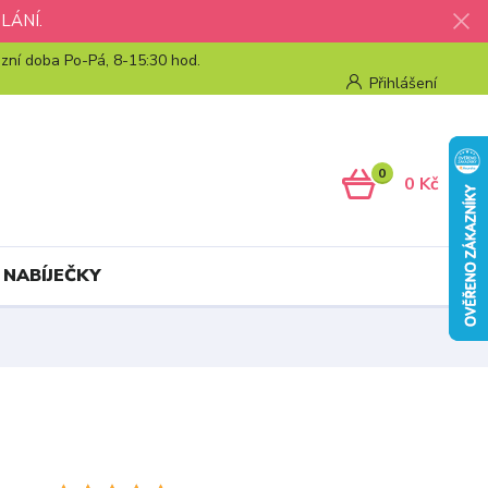
LÁNÍ.
zní doba Po-Pá, 8-15:30 hod.
Přihlášení
0
0 Kč
 NABÍJEČKY