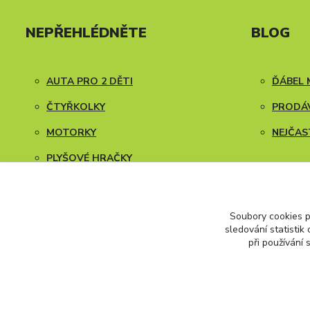
NEPŘEHLÉDNĚTE
BLOG
AUTA PRO 2 DĚTI
ĎÁBEL 
ČTYŘKOLKY
PRODÁV
MOTORKY
NEJČAS
PLYŠOVÉ HRAČKY
NÁVODY K SESTAVENÍ
Soubory cookies 
sledování statisti
při používání 