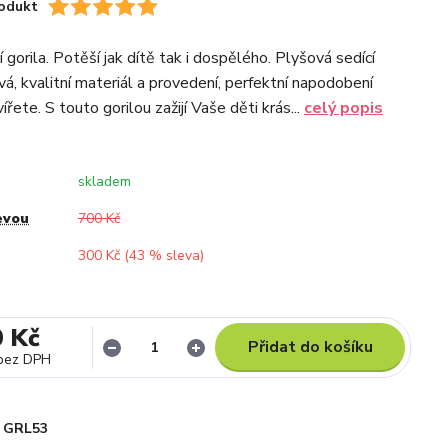
odukt
 gorila. Potěší jak dítě tak i dospělého. Plyšová sedící
vá, kvalitní materiál a provedení, perfektní napodobení
řete. S touto gorilou zažijí Vaše děti krás...
celý popis
skladem
evou
700 Kč
300 Kč (
43
% sleva)
0 Kč
Přidat do košíku
bez DPH
GRL53