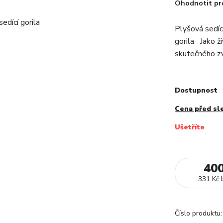
Ohodnotit pr
Plyšová sedící
gorila Jako ži
skutečného zví
Dostupnost
Cena před sl
Ušetříte
40
331 Kč
Číslo produktu: