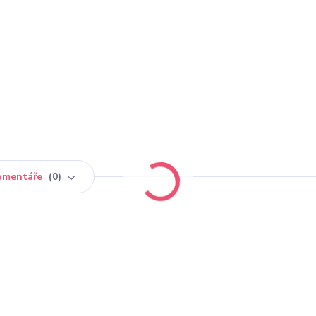
omentáře
0