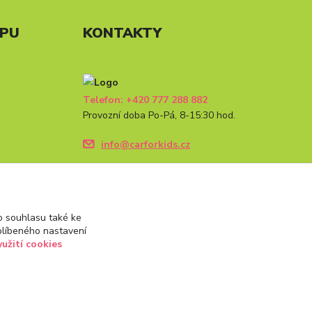
UPU
KONTAKTY
Telefon: +420 777 288 882
Provozní doba Po-Pá, 8-15:30 hod.
info@carforkids.cz
 souhlasu také ke
blíbeného nastavení
yužití cookies