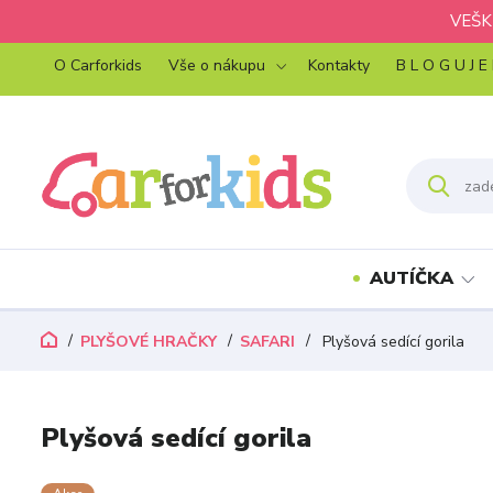
VEŠK
O Carforkids
Vše o nákupu
Kontakty
B L O G U J E
AUTÍČKA
PLYŠOVÉ HRAČKY
SAFARI
Plyšová sedící gorila
Plyšová sedící gorila