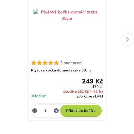
1 hodnocení
Plyšová kočka domácí zrzka 38cm
Plyšová kočka 
249 Kč
430 Kč
Ušetříte 181 Kč
(- 42 %)
skladem
skladem
206 Kč
bez DPH
Přidat do košíku