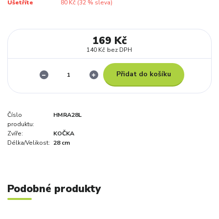
Ušetříte
80 Kč (
32
% sleva)
169 Kč
140 Kč
bez DPH
Přidat do košíku
Číslo
HMRA28L
produktu:
Zvíře:
KOČKA
Délka/Velikost:
28 cm
Podobné produkty