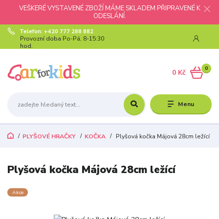
VEŠKERÉ VYSTAVENÉ ZBOŽÍ MÁME SKLADEM PŘIPRAVENÉ K
ODESLÁNÍ.
Telefon: +420 777 288 882
Provozní doba Po-Pá, 8-15:30
hod.
0
0 Kč
Menu
PLYŠOVÉ HRAČKY
KOČKA
Plyšová kočka Májová 28cm ležící
Plyšová kočka Májová 28cm ležící
Akce