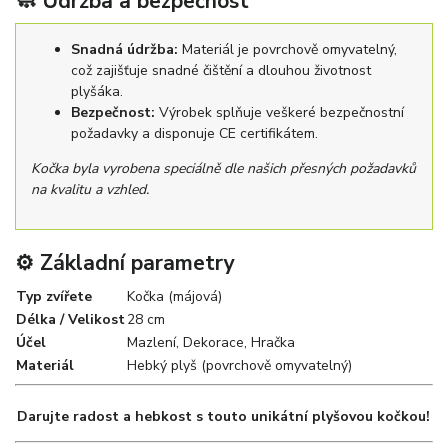
🧼 Údržba a bezpečnost
Snadná údržba:
Materiál je povrchově omyvatelný,
což zajišťuje snadné čištění a dlouhou životnost
plyšáka.
Bezpečnost:
Výrobek splňuje veškeré bezpečnostní
požadavky a disponuje CE certifikátem.
Kočka byla vyrobena speciálně dle našich přesných požadavků
na kvalitu a vzhled.
⚙️ Základní parametry
Typ zvířete
Kočka (májová)
Délka / Velikost
28 cm
Účel
Mazlení, Dekorace, Hračka
Materiál
Hebký plyš (povrchově omyvatelný)
Darujte radost a hebkost s touto unikátní plyšovou kočkou!