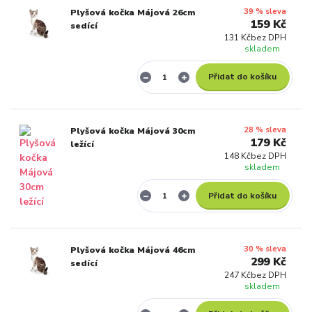
39 % sleva
Plyšová kočka Májová 26cm
159 Kč
sedící
131 Kč
bez DPH
skladem
Přidat do košíku
28 % sleva
Plyšová kočka Májová 30cm
179 Kč
ležící
148 Kč
bez DPH
skladem
Přidat do košíku
30 % sleva
Plyšová kočka Májová 46cm
299 Kč
sedící
247 Kč
bez DPH
skladem