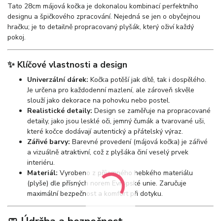
Tato 28cm májová kočka je dokonalou kombinací perfektního
designu a špičkového zpracování. Nejedná se jen o obyčejnou
hračku; je to detailně propracovaný plyšák, který oživí každý
pokoj.
✨ Klíčové vlastnosti a design
Univerzální dárek:
Kočka potěší jak dítě, tak i dospělého.
Je určena pro každodenní mazlení, ale zároveň skvěle
slouží jako dekorace na pohovku nebo postel.
Realistické detaily:
Design se zaměřuje na propracované
detaily, jako jsou lesklé oči, jemný čumák a tvarované uši,
které kočce dodávají autentický a přátelský výraz.
Zářivé barvy:
Barevné provedení (májová kočka) je zářivé
a vizuálně atraktivní, což z plyšáka činí veselý prvek
interiéru.
Materiál:
Vyrobeno z příjemného hebkého materiálu
(plyše) dle přísných norem Evropské unie. Zaručuje
maximální bezpečnost a komfort při dotyku.