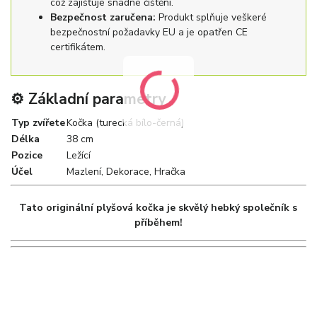
což zajišťuje snadné čištění.
Bezpečnost zaručena:
Produkt splňuje veškeré
bezpečnostní požadavky EU a je opatřen CE
certifikátem.
⚙️ Základní parametry
Typ zvířete
Kočka (turecká bílo-černá)
Délka
38 cm
Pozice
Ležící
Účel
Mazlení, Dekorace, Hračka
Tato originální plyšová kočka je skvělý hebký společník s
příběhem!