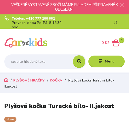
VEŠKERÉ VYSTAVENÉ ZBOŽÍ MÁME SKLADEM PŘIPRAVENÉ K
ODESLÁNÍ.
Telefon: +420 777 288 882
Provozní doba Po-Pá, 8-15:30
hod.
0
0 Kč
Menu
PLYŠOVÉ HRAČKY
KOČKA
Plyšová kočka Turecká bílo-
II.jakost
Plyšová kočka Turecká bílo- II.jakost
Akce