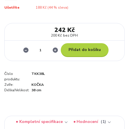
Ušetříte
188 Kč (
44
% sleva)
242 Kč
200 Kč
bez DPH
Přidat do košíku
Číslo
TKK38L
produktu:
Zvíře:
KOČKA
Délka/Velikost:
38 cm
Kompletní specifikace
Hodnocení
1