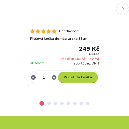
1 hodnocení
Plyšová kočka domácí zrzka 38cm
Plyšová kočka
249 Kč
430 Kč
Ušetříte 181 Kč
(- 42 %)
skladem
skladem
206 Kč
bez DPH
Přidat do košíku