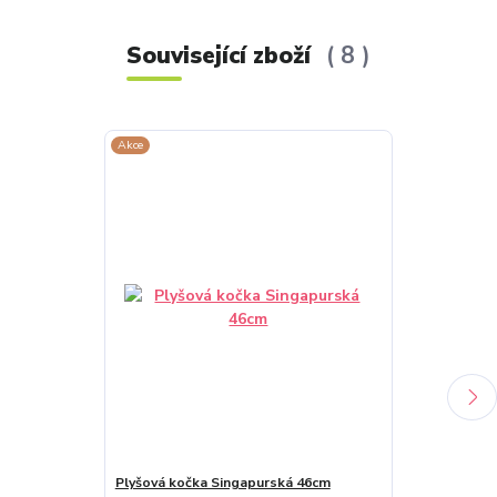
Související zboží
8
Akce
Akce
Plyšová kočka Singapurská 46cm
Plyšová kočk