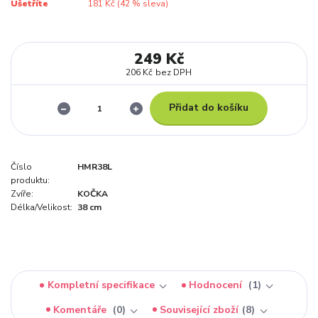
Ušetříte
181 Kč (
42
% sleva)
249 Kč
206 Kč
bez DPH
Přidat do košíku
Číslo
HMR38L
produktu:
Zvíře:
KOČKA
Délka/Velikost:
38 cm
Kompletní specifikace
Hodnocení
1
Komentáře
0
Související zboží
8