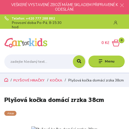
VEŠKERÉ VYSTAVENÉ ZBOŽÍ MÁME SKLADEM PŘIPRAVENÉ K
ODESLÁNÍ.
Telefon: +420 777 288 882
Provozní doba Po-Pá, 8-15:30
hod.
0
0 Kč
Menu
PLYŠOVÉ HRAČKY
KOČKA
Plyšová kočka domácí zrzka 38cm
Plyšová kočka domácí zrzka 38cm
Akce