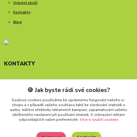
Vrácení zboží
Kontakty
Blog
KONTAKTY
🍪 Jak byste rádi své cookies?
Telefon: +420 777 288 882
Provozní doba Po-Pá, 8-15:30 hod.
Soubory cookies používáme ke správnému fungování našeho e-
shopu a v případě vašeho souhlasu také ke sledování statistik o
info@carforkids.cz
webu, měření efektivity reklamních kampaní, zapamatování vašeho
oblíbeného nastavení při používání stránek, či zobrazení reklam
odpovídajících vašim preferencím.
Více k využití cookies