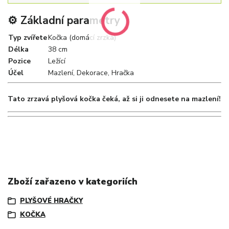
⚙️ Základní parametry
Typ zvířete
Kočka (domácí zrzka)
Délka
38 cm
Pozice
Ležící
Účel
Mazlení, Dekorace, Hračka
Tato zrzavá plyšová kočka čeká, až si ji odnesete na mazlení!
Zboží zařazeno v kategoriích
PLYŠOVÉ HRAČKY
KOČKA