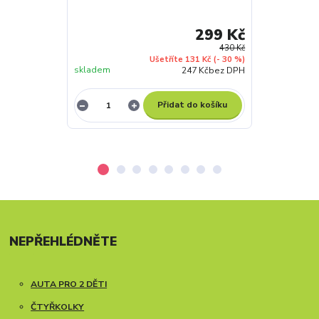
299 Kč
430 Kč
Ušetříte 131 Kč
(- 30 %)
skladem
skladem
247 Kč
bez DPH
Přidat do košíku
NEPŘEHLÉDNĚTE
AUTA PRO 2 DĚTI
ČTYŘKOLKY