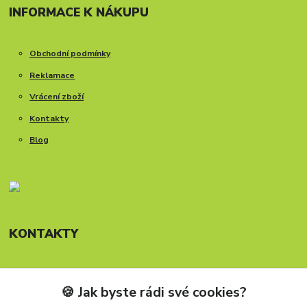
INFORMACE K NÁKUPU
Obchodní podmínky
Reklamace
Vrácení zboží
Kontakty
Blog
KONTAKTY
🍪 Jak byste rádi své cookies?
Telefon: +420 777 288 882
Provozní doba Po-Pá, 8-15:30 hod.