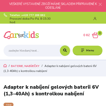
VEŠKERÉ VYSTAVENÉ ZBOŽÍ MÁME SKLADEM PŘIPRAVENÉ K
ODESLÁNÍ.
Telefon: +420 777 288 882
Provozní doba Po-Pá, 8-15:30
hod.
0
0 Kč
Menu
BATERIE, NABÍJEČKY
Adapter k nabíjení gelových baterii 6V
(1,3-40Ah) s kontrolkou nabíjení
Adapter k nabíjení gelových baterii 6V
(1,3-40Ah) s kontrolkou nabíjení
Akce