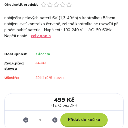
Ohodnotit produkt
nabíječka gelových baterii 6V (1,3-40Ah) s kontrolkou Během
nabíjení svítí kontrolka červeně, zelená kontrolka se rozsvíítí při
plném nabití baterie Napájení : 100-240 V AC 50-60Hz
Napětí nabíé...
celý popis
Dostupnost
skladem
Cena před
549 Kč
slevou
Ušetříte
50 Kč (
9
% sleva)
499 Kč
412 Kč
bez DPH
Přidat do košíku