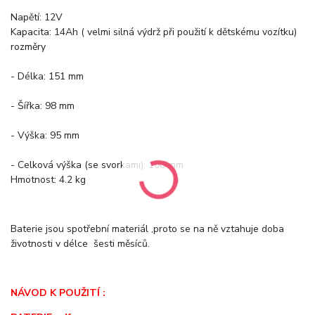
Napětí:
12V
Kapacita:
14Ah ( velmi silná výdrž při použití k dětskému vozítku)
rozměry
- Délka: 151 mm
- Šířka: 98 mm
- Výška: 95 mm
- Celková výška (se svorkami): 100 mm
Hmotnost:
4.2 kg
Baterie jsou spotřební materiál ,proto se na ně vztahuje doba
životnosti v délce šesti měsíců.
NÁVOD K POUŽITÍ :