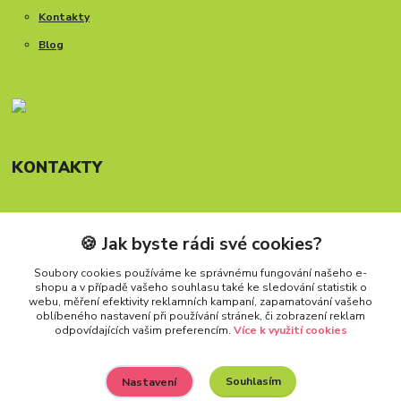
Kontakty
Blog
KONTAKTY
🍪 Jak byste rádi své cookies?
Telefon: +420 777 288 882
Provozní doba Po-Pá, 8-15:30 hod.
Soubory cookies používáme ke správnému fungování našeho e-
shopu a v případě vašeho souhlasu také ke sledování statistik o
info@carforkids.cz
webu, měření efektivity reklamních kampaní, zapamatování vašeho
oblíbeného nastavení při používání stránek, či zobrazení reklam
odpovídajících vašim preferencím.
Více k využití cookies
Souhlasím
Nastavení