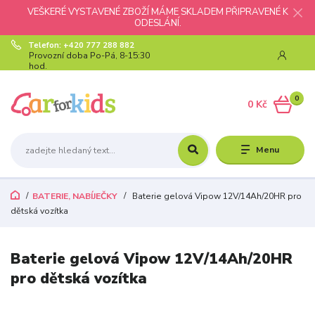
VEŠKERÉ VYSTAVENÉ ZBOŽÍ MÁME SKLADEM PŘIPRAVENÉ K
ODESLÁNÍ.
Telefon: +420 777 288 882
Provozní doba Po-Pá, 8-15:30
hod.
0
0 Kč
Menu
BATERIE, NABÍJEČKY
Baterie gelová Vipow 12V/14Ah/20HR pro
dětská vozítka
Baterie gelová Vipow 12V/14Ah/20HR
pro dětská vozítka