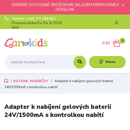
VEŠKERÉ VYSTAVENÉ ZBOŽÍ MÁME SKLADEM PŘIPRAVENÉ K
ODESLÁNÍ.
Telefon: +420 777 288 882
Provozní doba Po-Pá, 8-15:30
hod.
0
0 Kč
Menu
BATERIE, NABÍJEČKY
Adapter k nabíjení gelových baterií
24V/1500mA s kontrolkou nabití
Adapter k nabíjení gelových baterií
24V/1500mA s kontrolkou nabití